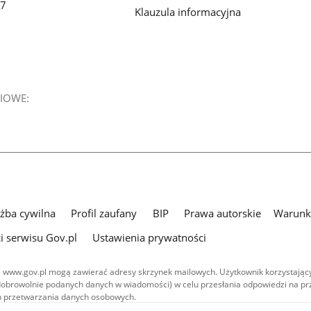
 7
Klauzula informacyjna
IOWE:
użba cywilna
Profil zaufany
BIP
Prawa autorskie
Warunki
i serwisu Gov.pl
Ustawienia prywatności
 www.gov.pl mogą zawierać adresy skrzynek mailowych. Użytkownik korzystający
dobrowolnie podanych danych w wiadomości) w celu przesłania odpowiedzi na prz
ach przetwarzania danych osobowych.