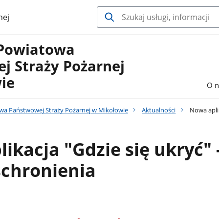
nej
Powiatowa
j Straży Pożarnej
ie
O n
a Państwowej Straży Pożarnej w Mikołowie
Aktualności
Nowa aplik
ikacja "Gdzie się ukryć" 
schronienia