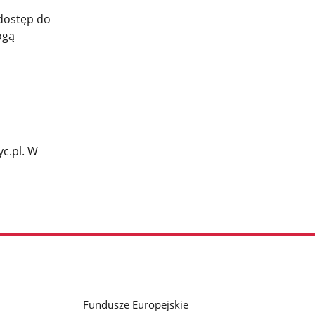
 dostęp do
ogą
yc.pl. W
Fundusze Europejskie