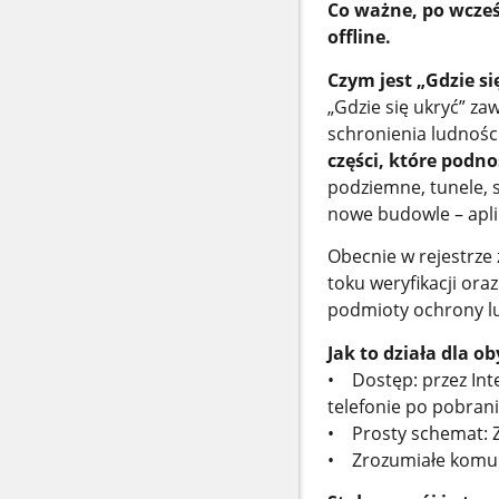
Co ważne, po wcześ
offline.
Czym jest „Gdzie s
„Gdzie się ukryć” z
schronienia ludnośc
części, które podn
podziemne, tunele, 
nowe budowle – aplik
Obecnie w rejestrze 
toku weryfikacji or
podmioty ochrony l
Jak to działa dla 
• Dostęp: przez Int
telefonie po pobrani
• Prosty schemat: Z
• Zrozumiałe komuni