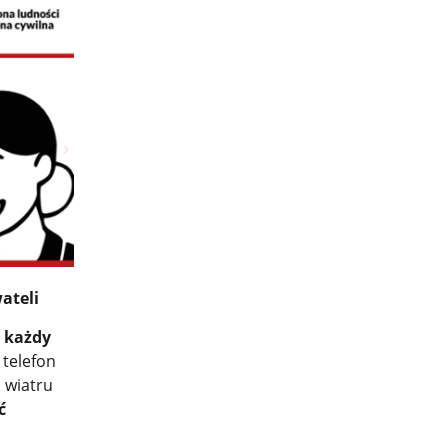
ateli
ć każdy
 telefon
 wiatru
ć