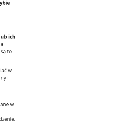
ybie
lub ich
ia
 są to
niać w
ny i
sane w
dzenie.