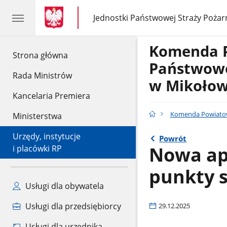
gov.pl
gov.pl
Jednostki Państwowej Straży Pożar
gov.pl
Jednostki
Państwowej
Straży
Komenda 
Pożarnej
gov.pl
Strona główna
Państwowe
Rada Ministrów
w Mikołow
Kancelaria Premiera
Komenda Powiatow
Ministerstwa
Urzędy, instytucje
Powrót
Nowa apl
i placówki RP
punkty 
Usługi dla obywatela
Usługi dla przedsiębiorcy
29.12.2025
Usługi dla urzędnika