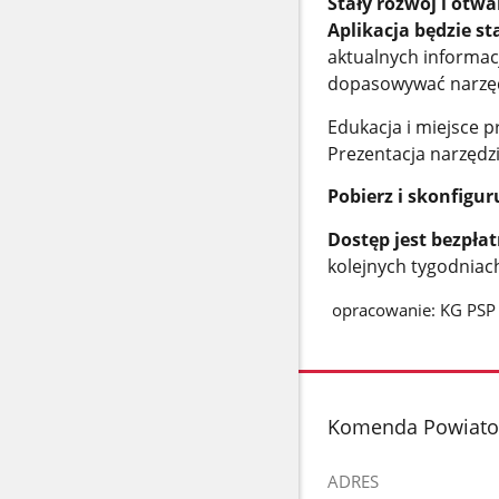
Stały rozwój i otwa
Aplikacja będzie st
aktualnych informacj
dopasowywać narzęd
Edukacja i miejsce 
Prezentacja narzędz
Pobierz i skonfigur
Dostęp jest bezpła
kolejnych tygodniac
opracowanie: KG PSP
stopka
Komenda Powiato
ADRES