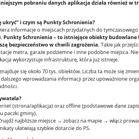
niejszym pobraniu danych aplikacja działa również w tr
ię ukryć” i czym są Punkty Schronienia?
awiera informacje o miejscach przydatnych do tymczasowego
i.
Punkty Schronienia – to istniejące obiekty budowlane 
oszą bezpieczeństwo w chwili zagrożenia.
Takie jak przejśc
stacje metra, garaże podziemne i inne podobne miejsca. Nie
acja wykorzystuje infrastrukturę, która już istnieje.
znajduje się około 70 tys. obiektów. Liczba ta może się zmie
az dalszego wprowadzania informacji przez upoważnione orga
udności.
obywatela?
ernet (strona/aplikacja) oraz offline (podstawowe dane zapi
u paczki gminy).
najdź najbliższe miejsce → zobacz na mapie → włącz prowa
katy ułatwiają szybkie dotarcie do PS.