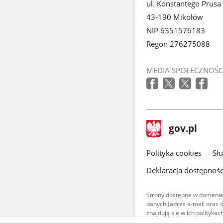
ul. Konstantego Prusa
43-190 Mikołów
NIP 6351576183
Regon 276275088
MEDIA SPOŁECZNOŚC
stopka
Strona
gov.pl
gov.pl
główna
gov.pl
Polityka cookies
Sł
Deklaracja dostępnośc
Strony dostępne w domenie
danych (adres e-mail oraz 
znajdują się w ich polityk