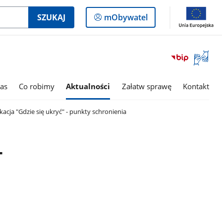
Logowanie
SZUKAJ
mObywatel
do
panelu
Otwórz
okno
z
tłumac
as
Co robimy
Aktualności
Załatw sprawę
Kontakt
języka
migowe
acja "Gdzie się ukryć" - punkty schronienia
-