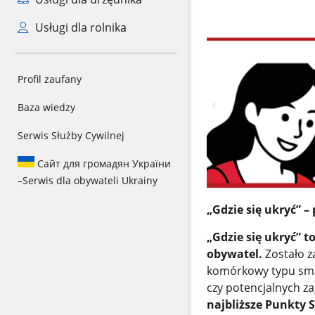
Usługi dla rolnika
Profil zaufany
Baza wiedzy
Serwis Służby Cywilnej
Сайт для громадян України
–
Serwis dla obywateli Ukrainy
„Gdzie się ukryć” 
„Gdzie się ukryć” 
obywatel.
Zostało z
komórkowy typu smar
czy potencjalnych z
najbliższe Punkty 