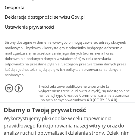
Geoportal
Deklaracja dostępności serwisu Gov.pl
Ustawienia prywatności
Strony dostępne w domenie www.gov.pl mogą zawierać adresy skrzynek
mailowych. Użytkownik korzystający z odnośnika będącego adresem e-
mail zgadza się na przetwarzanie jego danych (adres e-mail oraz
dobrowolnie podanych danych w wiadomości) w celu przesłania
odpowiedzi na przesłane pytania. Szczegóły przetwarzania danych przez
każdą z jednostek znajdują się w ich politykach przetwarzania danych
osobowych.
Treści tekstowe publikowane w serwisie (z
wyłączeniem treści audiowizualnych), są udostępniane
na licencji typu Creative Commons: uznanie autorstwa
- na tych samych warunkach 4.0 (CC BY-SA 4.0).
Materiały audiowizualne, w tym zdjęcia, materiały
Dbamy o Twoją prywatność
audio i wideo, są udostępniane na licencji typu
Creative Commons: uznanie autorstwa użycie
Wykorzystujemy pliki cookie w celu zapewnienia
niekomercyjne - bez utworów zależnych 4.0 (CC BY-
NC-ND 4.0), o ile nie jest to stwierdzone inaczej.
prawidłowego funkcjonowania naszej witryny oraz do
analizy ruchu i optymalizacji działania strony. Dzięki nim