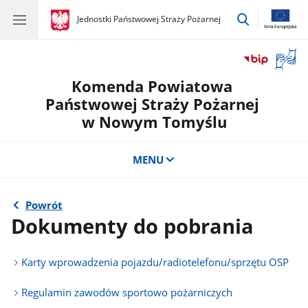
przejdź
gov.pl
Jednostki Państwowej Straży Pożarnej
gov.pl
Jednostki
do
Państwowej
wyszukiwar
Straży
Otwór
Pożarnej
okno
Komenda Powiatowa
z
tłuma
Państwowej Straży Pożarnej
języka
w Nowym Tomyślu
migow
MENU
Powrót
Dokumenty do pobrania
Karty wprowadzenia pojazdu/radiotelefonu/sprzętu OSP
Regulamin zawodów sportowo pożarniczych