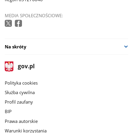
MEDIA SPOŁECZNOŚCIOWE:
Na skróty
stopka
Strona
gov.pl
gov.pl
główna
gov.pl
Polityka cookies
Służba cywilna
Profil zaufany
BIP
Prawa autorskie
Warunki korzystania