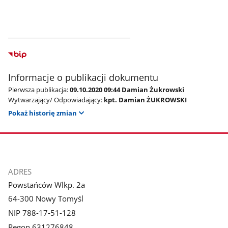
Informacje o publikacji dokumentu
Pierwsza publikacja:
09.10.2020 09:44 Damian Żukrowski
Wytwarzający/ Odpowiadający:
kpt. Damian ŻUKROWSKI
Pokaż historię zmian
stopka
ADRES
Powstańców Wlkp. 2a
64-300 Nowy Tomyśl
NIP 788-17-51-128
Regon 631276848