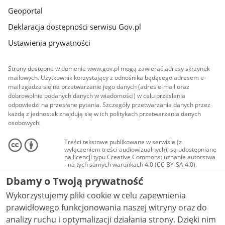
Geoportal
Deklaracja dostępności serwisu Gov.pl
Ustawienia prywatności
Strony dostępne w domenie www.gov.pl mogą zawierać adresy skrzynek
mailowych. Użytkownik korzystający z odnośnika będącego adresem e-
mail zgadza się na przetwarzanie jego danych (adres e-mail oraz
dobrowolnie podanych danych w wiadomości) w celu przesłania
odpowiedzi na przesłane pytania. Szczegóły przetwarzania danych przez
każdą z jednostek znajdują się w ich politykach przetwarzania danych
osobowych.
Treści tekstowe publikowane w serwisie (z
wyłączeniem treści audiowizualnych), są udostępniane
na licencji typu Creative Commons: uznanie autorstwa
- na tych samych warunkach 4.0 (CC BY-SA 4.0).
Materiały audiowizualne, w tym zdjęcia, materiały
Dbamy o Twoją prywatność
audio i wideo, są udostępniane na licencji typu
Creative Commons: uznanie autorstwa użycie
Wykorzystujemy pliki cookie w celu zapewnienia
niekomercyjne - bez utworów zależnych 4.0 (CC BY-
NC-ND 4.0), o ile nie jest to stwierdzone inaczej.
prawidłowego funkcjonowania naszej witryny oraz do
analizy ruchu i optymalizacji działania strony. Dzięki nim