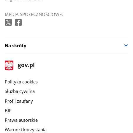
MEDIA SPOŁECZNOŚCIOWE:
Na skróty
stopka
Strona
gov.pl
gov.pl
główna
gov.pl
Polityka cookies
Służba cywilna
Profil zaufany
BIP
Prawa autorskie
Warunki korzystania