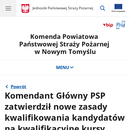
przejdź
gov.pl
Jednostki Państwowej Straży Pożarnej
gov.pl
Jednostki
do
Państwowej
wyszukiwar
Straży
Otwór
Pożarnej
okno
Komenda Powiatowa
z
tłuma
Państwowej Straży Pożarnej
języka
w Nowym Tomyślu
migow
MENU
Powrót
Komendant Główny PSP
zatwierdził nowe zasady
kwalifikowania kandydatów
na kwalifikacyjne kursy