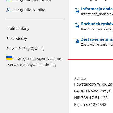
Informacja doda
Usługi dla rolnika
Informacja​_dodatkowa
Rachunek zysków 
Profil zaufany
Rachunek​_zysków​_i​_s
Baza wiedzy
Zestawienie zmia
Zestawienie​_zmian​_w
Serwis Służby Cywilnej
Сайт для громадян України
–
Serwis dla obywateli Ukrainy
stopka
ADRES
Powstańców Wlkp. 2a
64-300 Nowy Tomyśl
NIP 788-17-51-128
Regon 631276848