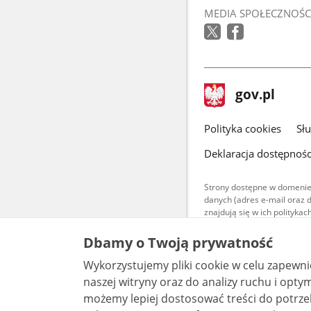
MEDIA SPOŁECZNOŚC
stopka
Strona
gov.pl
gov.pl
główna
gov.pl
Polityka cookies
Sł
Deklaracja dostępnośc
Strony dostępne w domenie
danych (adres e-mail oraz 
znajdują się w ich polityk
Treści teksto
Dbamy o Twoją prywatność
udostępniane
warunkach 4.0
Wykorzystujemy pliki cookie w celu zapewn
są udostępni
bez utworów z
naszej witryny oraz do analizy ruchu i optymalizacj
możemy lepiej dostosować treści do potrzeb