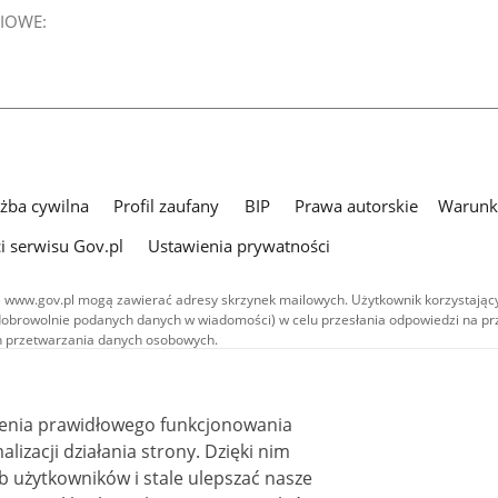
IOWE:
użba cywilna
Profil zaufany
BIP
Prawa autorskie
Warunki
i serwisu Gov.pl
Ustawienia prywatności
 www.gov.pl mogą zawierać adresy skrzynek mailowych. Użytkownik korzystający
dobrowolnie podanych danych w wiadomości) w celu przesłania odpowiedzi na prz
ach przetwarzania danych osobowych.
we publikowane w serwisie (z wyłączeniem treści audiowizualnych), są
 na licencji typu Creative Commons: uznanie autorstwa - na tych samych
 (CC BY-SA 4.0). Materiały audiowizualne, w tym zdjęcia, materiały audio i wideo
ienia prawidłowego funkcjonowania
ane na licencji typu Creative Commons: uznanie autorstwa użycie niekomercyjne 
ależnych 4.0 (CC BY-NC-ND 4.0), o ile nie jest to stwierdzone inaczej.
i działania strony. Dzięki nim
 użytkowników i stale ulepszać nasze