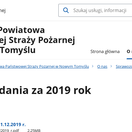
nej
Powiatowa
j Straży Pożarnej
Tomyślu
Strona główna
O 
a Państwowej Straży Pożarnej w Nowym Tomyślu
O nas
Sprawoz
dania za 2019 rok
1.12.2019 r.
22019​_r.pdf
2.25MB