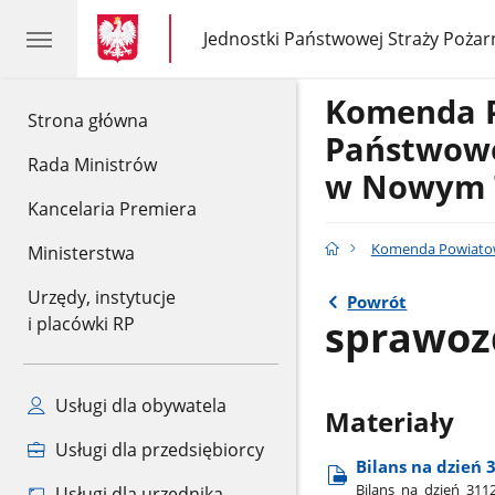
gov.pl
gov.pl
Jednostki Państwowej Straży Pożar
gov.pl
Jednostki
Państwowej
Straży
Komenda 
Pożarnej
gov.pl
Strona główna
Państwowe
Rada Ministrów
w Nowym 
Kancelaria Premiera
Komenda Powiatow
Ministerstwa
Urzędy, instytucje
Powrót
sprawoz
i placówki RP
Usługi dla obywatela
Materiały
Usługi dla przedsiębiorcy
Bilans na dzień 3
Bilans​_na​_dzień​_311
Usługi dla urzędnika