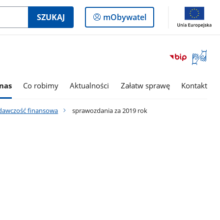
Logowanie
SZUKAJ
mObywatel
do
panelu
Otwórz
okno
z
tłumac
nas
Co robimy
Aktualności
Załatw sprawę
Kontakt
języka
migowe
dawczość finansowa
sprawozdania za 2019 rok