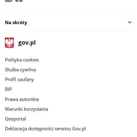
Na skróty
stopka
Strona
gov.pl
gov.pl
główna
gov.pl
Polityka cookies
Służba cywilna
Profil zaufany
BIP
Prawa autorskie
Warunki korzystania
Geoportal
Deklaracja dostępności serwisu Gov.pl