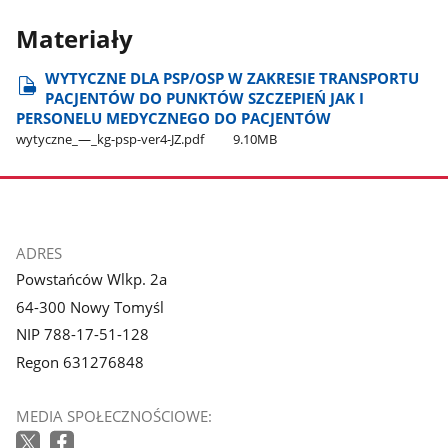
Materiały
WYTYCZNE DLA PSP/OSP W ZAKRESIE TRANSPORTU
PACJENTÓW DO PUNKTÓW SZCZEPIEŃ JAK I
PERSONELU MEDYCZNEGO DO PACJENTÓW
wytyczne​_—​_kg-psp-ver4-JZ.pdf
9.10MB
stopka
ADRES
Powstańców Wlkp. 2a
64-300 Nowy Tomyśl
NIP 788-17-51-128
Regon 631276848
MEDIA SPOŁECZNOŚCIOWE: