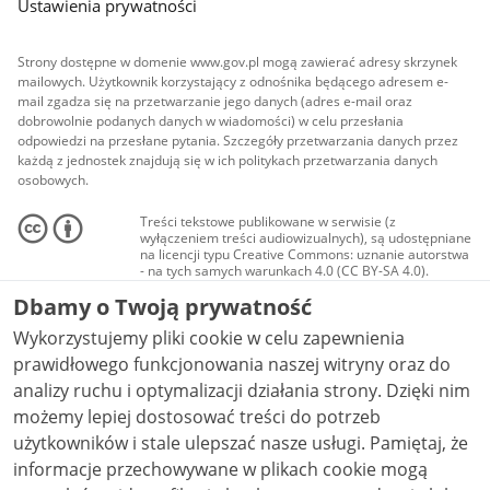
Ustawienia prywatności
Strony dostępne w domenie www.gov.pl mogą zawierać adresy skrzynek
mailowych. Użytkownik korzystający z odnośnika będącego adresem e-
mail zgadza się na przetwarzanie jego danych (adres e-mail oraz
dobrowolnie podanych danych w wiadomości) w celu przesłania
odpowiedzi na przesłane pytania. Szczegóły przetwarzania danych przez
każdą z jednostek znajdują się w ich politykach przetwarzania danych
osobowych.
Treści tekstowe publikowane w serwisie (z
wyłączeniem treści audiowizualnych), są udostępniane
na licencji typu Creative Commons: uznanie autorstwa
- na tych samych warunkach 4.0 (CC BY-SA 4.0).
Materiały audiowizualne, w tym zdjęcia, materiały
Dbamy o Twoją prywatność
audio i wideo, są udostępniane na licencji typu
Creative Commons: uznanie autorstwa użycie
Wykorzystujemy pliki cookie w celu zapewnienia
niekomercyjne - bez utworów zależnych 4.0 (CC BY-
NC-ND 4.0), o ile nie jest to stwierdzone inaczej.
prawidłowego funkcjonowania naszej witryny oraz do
analizy ruchu i optymalizacji działania strony. Dzięki nim
możemy lepiej dostosować treści do potrzeb
użytkowników i stale ulepszać nasze usługi. Pamiętaj, że
informacje przechowywane w plikach cookie mogą