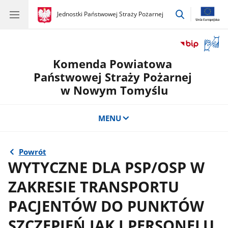
przejdź
gov.pl
Jednostki Państwowej Straży Pożarnej
gov.pl
Jednostki
do
Państwowej
wyszukiwar
Straży
Otwór
Pożarnej
okno
Komenda Powiatowa
z
tłuma
Państwowej Straży Pożarnej
języka
w Nowym Tomyślu
migow
MENU
Powrót
WYTYCZNE DLA PSP/OSP W
ZAKRESIE TRANSPORTU
PACJENTÓW DO PUNKTÓW
SZCZEPIEŃ JAK I PERSONELU