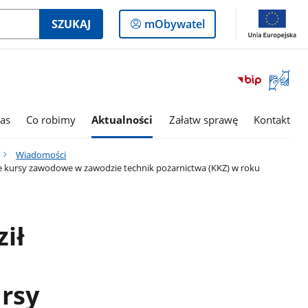
Logowanie
SZUKAJ
mObywatel
do
panelu
Otwórz
okno
z
tłumac
as
Co robimy
Aktualności
Załatw sprawę
Kontakt
języka
migowe
Wiadomości
e kursy zawodowe w zawodzie technik pożarnictwa (KKZ) w roku
ił
rsy