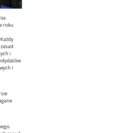
nia
w roku
 Każdy
 zasad
ych i
andydatów
wych i
rsie
magane
nego.