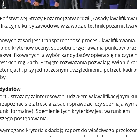
ństwowej Straży Pożarnej zatwierdził „Zasady kwalifikowa
fikacyjne kursy zawodowe w zawodzie technik pożarnictwa 
.
wych zasad jest transparentność procesu kwalifikowania.
co do kryteriów oceny, sposobu przyznawania punktów oraz
zakwalifikowanych, a wybór kandydatów opiera się na czyteln
ystkich regułach. Przyjęte rozwiązania pozwalają wyłonić k
tencjach, przy jednoczesnym uwzględnieniu potrzeb kadro
by.
ndydatów
ortu strażacy zainteresowani udziałem w kwalifikacyjnym ku
apoznać się z treścią zasad i sprawdzić, czy spełniają wy
arunki formalne). Spełnienie tych kryteriów jest warunkiem
lszego postępowania.
y wymagane kryteria składają raport do właściwego przełożo