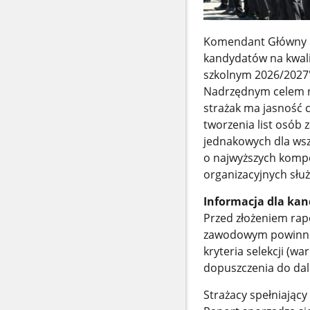
Komendant Główny Pa
kandydatów na kwali
szkolnym 2026/2027"
Nadrzędnym celem no
strażak ma jasność 
tworzenia list osób 
jednakowych dla wsz
o najwyższych kompe
organizacyjnych służ
Informacja dla ka
Przed złożeniem rap
zawodowym powinni z
kryteria selekcji (w
dopuszczenia do da
Strażacy spełniając