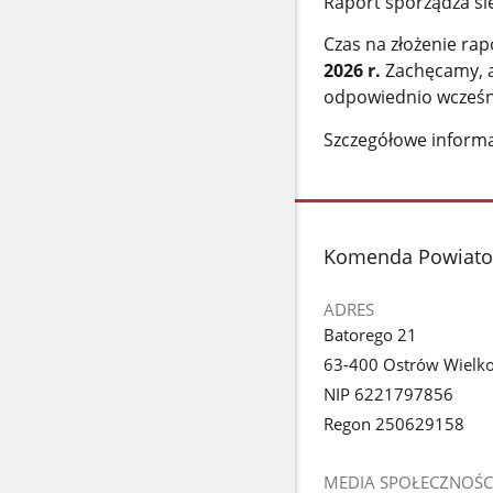
Raport sporządza si
Czas na złożenie ra
2026 r.
Zachęcamy, a
odpowiednio wcześni
Szczegółowe informa
stopka
Komenda Powiato
ADRES
Batorego 21
63-400 Ostrów Wielko
NIP 6221797856
Regon 250629158
MEDIA SPOŁECZNOŚC