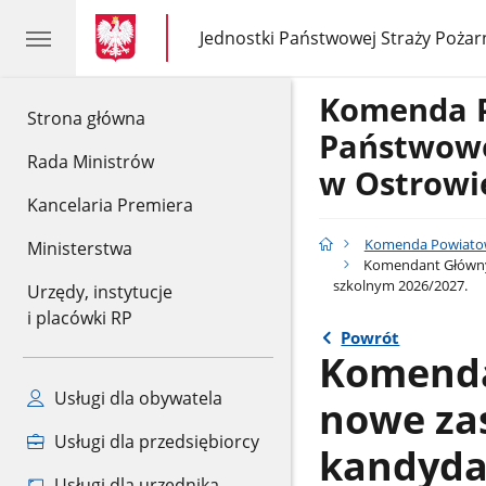
gov.pl
gov.pl
Jednostki Państwowej Straży Pożar
gov.pl
Jednostki
Państwowej
Straży
Komenda 
Pożarnej
gov.pl
Strona główna
Państwowe
Rada Ministrów
w Ostrowi
Kancelaria Premiera
Komenda Powiatow
Ministerstwa
Komendant Główny P
szkolnym 2026/2027.
Urzędy, instytucje
i placówki RP
Powrót
Komenda
Usługi dla obywatela
nowe za
Usługi dla przedsiębiorcy
kandyda
Usługi dla urzędnika