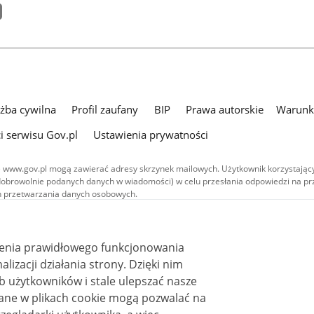
użba cywilna
Profil zaufany
BIP
Prawa autorskie
Warunki
i serwisu Gov.pl
Ustawienia prywatności
 www.gov.pl mogą zawierać adresy skrzynek mailowych. Użytkownik korzystający
dobrowolnie podanych danych w wiadomości) w celu przesłania odpowiedzi na prz
ach przetwarzania danych osobowych.
we publikowane w serwisie (z wyłączeniem treści audiowizualnych), są
 na licencji typu Creative Commons: uznanie autorstwa - na tych samych
 (CC BY-SA 4.0). Materiały audiowizualne, w tym zdjęcia, materiały audio i wideo
ienia prawidłowego funkcjonowania
ane na licencji typu Creative Commons: uznanie autorstwa użycie niekomercyjne 
ależnych 4.0 (CC BY-NC-ND 4.0), o ile nie jest to stwierdzone inaczej.
i działania strony. Dzięki nim
 użytkowników i stale ulepszać nasze