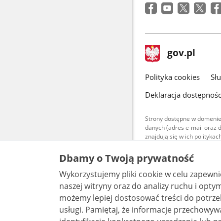
stopka
Strona
gov.pl
gov.pl
główna
gov.pl
Polityka cookies
Sł
Deklaracja dostępnośc
Strony dostępne w domenie
danych (adres e-mail oraz 
znajdują się w ich polityk
Treści teksto
Dbamy o Twoją prywatność
udostępniane
warunkach 4.0
Wykorzystujemy pliki cookie w celu zapewn
są udostępni
bez utworów z
naszej witryny oraz do analizy ruchu i optymalizacj
możemy lepiej dostosować treści do potrzeb
usługi. Pamiętaj, że informacje przechowywane w plikach cookie mogą pozwalać na