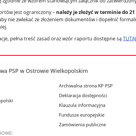
ę zgodnie ze wzorem stanowiącym załącznik do zatwierdzon
portów jest ograniczony –
należy je złożyć w terminie do 21 
by nie zwlekać ze złożeniem dokumentów i dopełnić formal
ej.
cje, pełna treść zasad oraz wzór raportu dostępne są
TUTA
wa PSP w Ostrowie Wielkopolskim
Archiwalna strona KP PSP
Deklaracja dostępności
polski
Klauzula informacyjna
Fundusze europejskie
Zamówienia publiczne
IOWE: