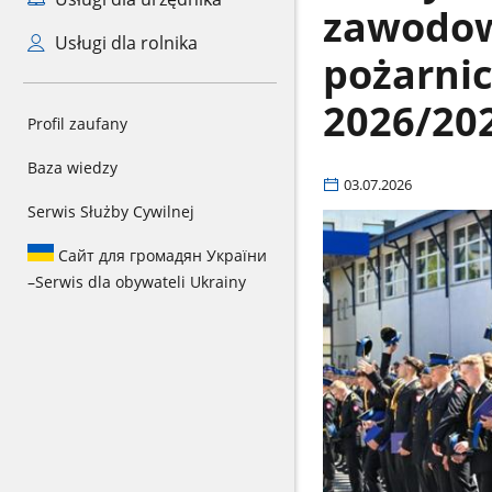
zawodow
Usługi dla rolnika
pożarni
2026/20
Profil zaufany
Baza wiedzy
03.07.2026
Serwis Służby Cywilnej
Сайт для громадян України
–
Serwis dla obywateli Ukrainy