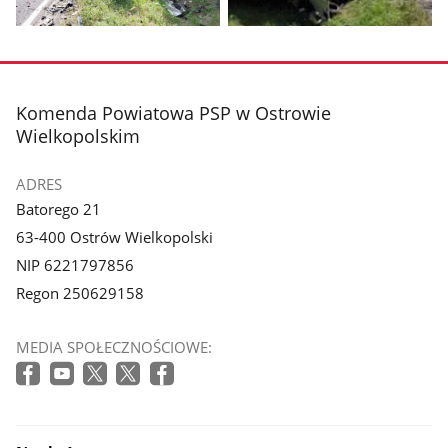
Pokaż
Pokaż
zdjęcie
zdjęcie
1
2
z
z
stopka
Komenda Powiatowa PSP w Ostrowie
galerii.
galerii.
Wielkopolskim
ADRES
Batorego 21
63-400 Ostrów Wielkopolski
NIP 6221797856
Regon 250629158
MEDIA SPOŁECZNOŚCIOWE: