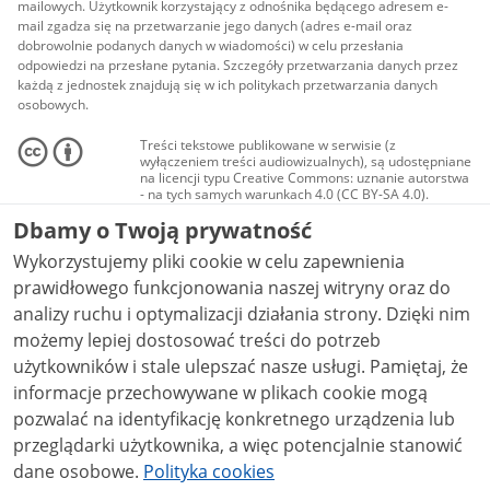
mailowych. Użytkownik korzystający z odnośnika będącego adresem e-
mail zgadza się na przetwarzanie jego danych (adres e-mail oraz
dobrowolnie podanych danych w wiadomości) w celu przesłania
odpowiedzi na przesłane pytania. Szczegóły przetwarzania danych przez
każdą z jednostek znajdują się w ich politykach przetwarzania danych
osobowych.
Treści tekstowe publikowane w serwisie (z
wyłączeniem treści audiowizualnych), są udostępniane
na licencji typu Creative Commons: uznanie autorstwa
- na tych samych warunkach 4.0 (CC BY-SA 4.0).
Materiały audiowizualne, w tym zdjęcia, materiały
Dbamy o Twoją prywatność
audio i wideo, są udostępniane na licencji typu
Creative Commons: uznanie autorstwa użycie
Wykorzystujemy pliki cookie w celu zapewnienia
niekomercyjne - bez utworów zależnych 4.0 (CC BY-
NC-ND 4.0), o ile nie jest to stwierdzone inaczej.
prawidłowego funkcjonowania naszej witryny oraz do
analizy ruchu i optymalizacji działania strony. Dzięki nim
możemy lepiej dostosować treści do potrzeb
użytkowników i stale ulepszać nasze usługi. Pamiętaj, że
informacje przechowywane w plikach cookie mogą
pozwalać na identyfikację konkretnego urządzenia lub
przeglądarki użytkownika, a więc potencjalnie stanowić
dane osobowe.
Polityka cookies