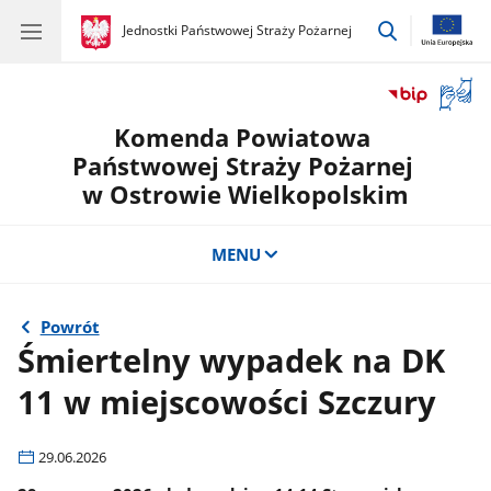
przejdź
gov.pl
Jednostki Państwowej Straży Pożarnej
gov.pl
Jednostki
do
Państwowej
wyszukiwar
Straży
Otwór
Pożarnej
okno
Komenda Powiatowa
z
tłuma
Państwowej Straży Pożarnej
języka
w Ostrowie Wielkopolskim
migow
MENU
Powrót
Śmiertelny wypadek na DK
11 w miejscowości Szczury
29.06.2026