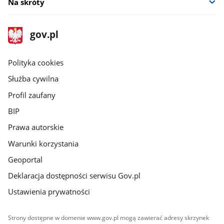
Na skróty
stopka
Strona
gov.pl
gov.pl
główna
gov.pl
Polityka cookies
Służba cywilna
Profil zaufany
BIP
Prawa autorskie
Warunki korzystania
Geoportal
Deklaracja dostępności serwisu Gov.pl
Ustawienia prywatności
Strony dostępne w domenie www.gov.pl mogą zawierać adresy skrzynek