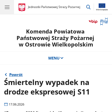
przejdź
gov.pl
Jednostki Państwowej Straży Pożarnej
gov.pl
Jednostki
do
Państwowej
wyszukiwar
Straży
Otwór
Pożarnej
okno
Komenda Powiatowa
z
tłuma
Państwowej Straży Pożarnej
języka
w Ostrowie Wielkopolskim
migow
MENU
Powrót
Śmiertelny wypadek na
drodze ekspresowej S11
17.06.2026