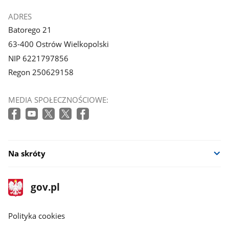
ADRES
Batorego 21
63-400 Ostrów Wielkopolski
NIP 6221797856
Regon 250629158
MEDIA SPOŁECZNOŚCIOWE:
Na skróty
stopka
Strona
gov.pl
gov.pl
główna
gov.pl
Polityka cookies