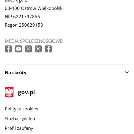
63-400 Ostrów Wielkopolski
NIP 6221797856
Regon 250629158
MEDIA SPOŁECZNOŚCIOWE:
Na skróty
stopka
Strona
gov.pl
gov.pl
główna
gov.pl
Polityka cookies
Służba cywilna
Profil zaufany