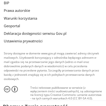
BIP
Prawa autorskie
Warunki korzystania
Geoportal
Deklaracja dostępności serwisu Gov.pl
Ustawienia prywatności
Strony dostępne w domenie www.gov.pl mogą zawierać adresy skrzynek
mailowych. Użytkownik korzystający z odnośnika będącego adresem e-
mail zgadza się na przetwarzanie jego danych (adres e-mail oraz
dobrowolnie podanych danych w wiadomości) w celu przesłania
odpowiedzi na przesłane pytania. Szczegóły przetwarzania danych przez
każdą z jednostek znajdują się w ich politykach przetwarzania danych
osobowych.
Treści tekstowe publikowane w serwisie (z
wyłączeniem treści audiowizualnych), są udostępniane
na licencji typu Creative Commons: uznanie autorstwa
- na tych samych warunkach 4.0 (CC BY-SA 4.0).
Materiały audiowizualne, w tym zdjęcia, materiały
audio i wideo, są udostępniane na licencji typu