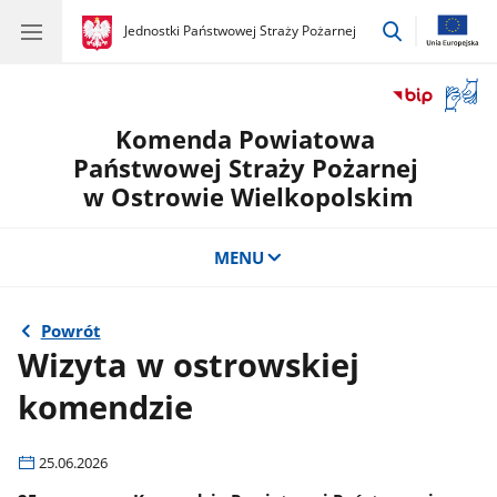
przejdź
gov.pl
Jednostki Państwowej Straży Pożarnej
gov.pl
Jednostki
do
Państwowej
wyszukiwar
Straży
Otwór
Pożarnej
okno
Komenda Powiatowa
z
tłuma
Państwowej Straży Pożarnej
języka
w Ostrowie Wielkopolskim
migow
MENU
Powrót
Wizyta w ostrowskiej
komendzie
25.06.2026