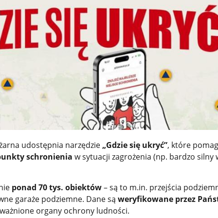
żarna udostępnia narzędzie
„Gdzie się ukryć”
, które poma
 punkty schronienia
w sytuacji zagrożenia (np. bardzo silny 
nie
ponad 70 tys. obiektów
– są to m.in. przejścia podziemn
ywne garaże podziemne. Dane są
weryfikowane przez Pań
ważnione organy ochrony ludności.