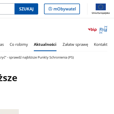
Logowanie
SZUKAJ
mObywatel
do
panelu
Otwórz
okno
z
tłumac
as
Co robimy
Aktualności
Załatw sprawę
Kontakt
języka
migowe
kryć” - sprawdź najbliższe Punkty Schronienia (PS)
ższe