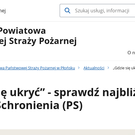
nej
Powiatowa
j Straży Pożarnej
O n
a Państwowej Straży Pożarnej w Płońsku
Aktualności
„Gdzie się u
ię ukryć” - sprawdź najbli
chronienia (PS)