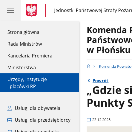
gov.pl
gov.pl
Jednostki Państwowej Straży Pożar
gov.pl
Jednostki
Państwowej
Straży
Komenda 
Pożarnej
gov.pl
Strona główna
Państwowe
Rada Ministrów
w Płońsku
Kancelaria Premiera
Komenda Powiatow
Ministerstwa
Urzędy, instytucje
Powrót
„Gdzie s
i placówki RP
Punkty S
Usługi dla obywatela
Usługi dla przedsiębiorcy
23.12.2025
Usługi dla urzędnika