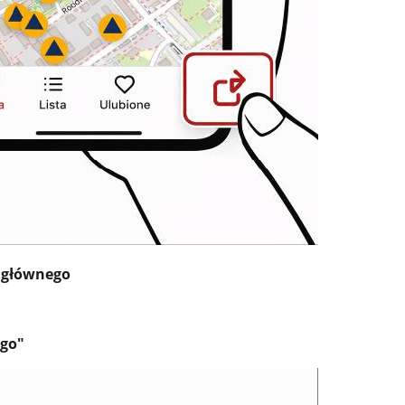
u głównego
ego"