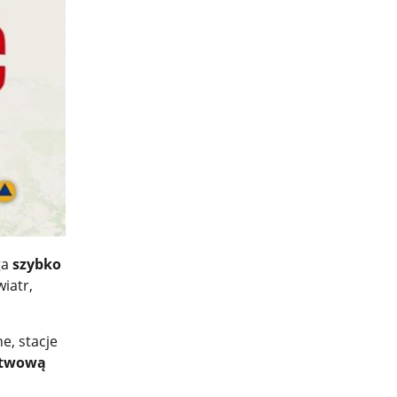
ga
szybko
wiatr,
e, stacje
stwową