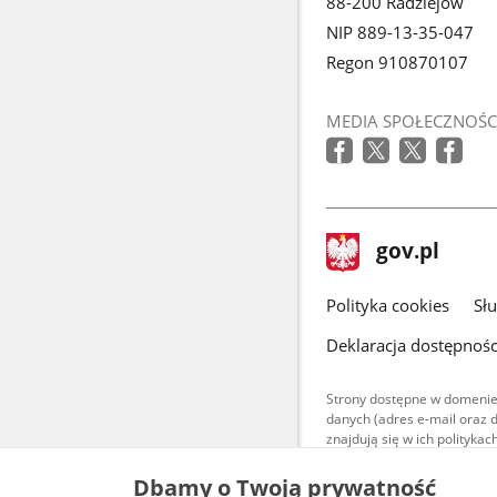
88-200 Radziejów
NIP 889-13-35-047
Regon 910870107
MEDIA SPOŁECZNOŚC
stopka
Strona
gov.pl
gov.pl
główna
gov.pl
Polityka cookies
Sł
Deklaracja dostępnośc
Strony dostępne w domenie
danych (adres e-mail oraz 
znajdują się w ich polityk
Treści teksto
Dbamy o Twoją prywatność