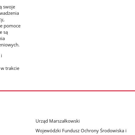
ą swoje
owadzenia
cy,
zne pomoce
e są
nia
eniowych.
 i
w trakcie
Urząd Marszałkowski
Wojewódzki Fundusz Ochrony Środowiska i