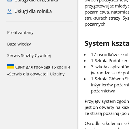
przygotowując młodych
Usługi dla rolnika
pożarnictwa, natomias
strukturach straży. S
pożarnych.
Profil zaufany
System kszta
Baza wiedzy
17 ośrodków szkol
Serwis Służby Cywilnej
1 Szkoła Podoficer
3 szkoły aspirantó
Сайт для громадян України
(w randze szkół po
–
Serwis dla obywateli Ukrainy
1 Szkoła Główna Sł
inżynierów pożarni
pożarnictwa
Przyjęty system zgodn
jest on otwarty na ka
ze strażą pożarną (p
Ośrodki szkolenia i sz