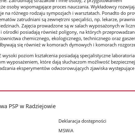
czne. Zatrudniają strażaków i inne osoby, z przygotowaniem
akże osoby wspomagające proces nauczania. Wykładowcy rozwijaj
 na różnego rodzaju sympozjach i warsztatach. Ponadto do pr
tematów zatrudniani są zewnętrzni specjaliści, np. lekarze, prawni
ziedzinach. Zajęcia prowadzone są w salach wyposażonych w lic
 i ośrodki posiadają również poligony, na których przeprowadzan
atownictwa chemicznego, ekologicznego, technicznego oraz gasze
dbywają się również w komorach dymowych i komorach rozgorz
 wysoki poziom kształcenia posiadają specjalistyczne laboratoria
ym wyposażeniem, które dają słuchaczom możliwość bezpiecznej
wadzania eksperymentów odwzorowujących zjawiska występujące 
wa PSP w Radziejowie
Deklaracja dostępności
MSWiA