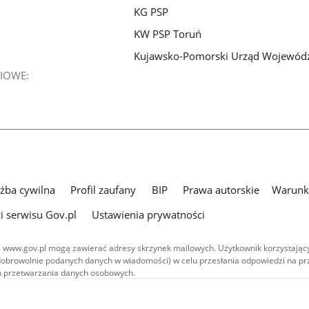
KG PSP
KW PSP Toruń
Kujawsko-Pomorski Urząd Wojewód
IOWE:
użba cywilna
Profil zaufany
BIP
Prawa autorskie
Warunki
i serwisu Gov.pl
Ustawienia prywatności
 www.gov.pl mogą zawierać adresy skrzynek mailowych. Użytkownik korzystający
dobrowolnie podanych danych w wiadomości) w celu przesłania odpowiedzi na prz
ach przetwarzania danych osobowych.
we publikowane w serwisie (z wyłączeniem treści audiowizualnych), są