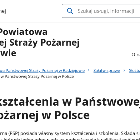
nej
Powiatowa
j Straży Pożarnej
owie
O n
 Państwowej Straży Pożarnej w Radziejowie
Załatw sprawę
Służba
 w Państwowej Straży Pożarnej w Polsce
kształcenia w Państwowe
ożarnej w Polsce
a (PSP) posiada własny system kształcenia i szkolenia. Składa si
 których jeden odpowiada za podwyższanie kwalifikacji ogólnyc