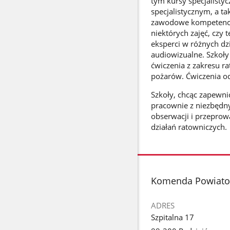
tym kursy specjalisty
specjalistycznym, a t
zawodowe kompetencje
niektórych zajęć, czy 
eksperci w różnych d
audiowizualne. Szkoły
ćwiczenia z zakresu r
pożarów. Ćwiczenia o
Szkoły, chcąc zapewnić
pracownie z niezbędn
obserwacji i przepro
działań ratowniczych.
stopka
Komenda Powiato
ADRES
Szpitalna 17