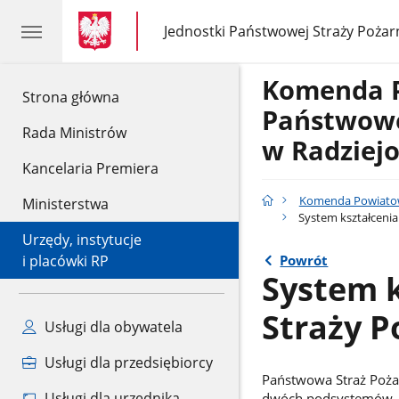
gov.pl
gov.pl
Jednostki Państwowej Straży Pożar
gov.pl
Jednostki
Państwowej
Straży
Komenda 
Pożarnej
gov.pl
Strona główna
Państwowe
Rada Ministrów
w Radziej
Kancelaria Premiera
Komenda Powiatowa
Ministerstwa
System kształcenia
Urzędy, instytucje
Powrót
i placówki RP
System 
Straży P
Usługi dla obywatela
Usługi dla przedsiębiorcy
Państwowa Straż Pożarn
Usługi dla urzędnika
dwóch podsystemów, z