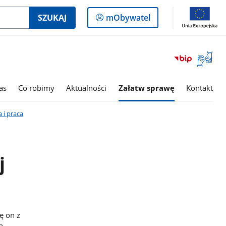
Logowanie
SZUKAJ
mObywatel
do
panelu
Otwórz
okno
z
tłumac
as
Co robimy
Aktualności
Załatw sprawę
Kontakt
języka
migowe
 i praca
j
ę on z
h