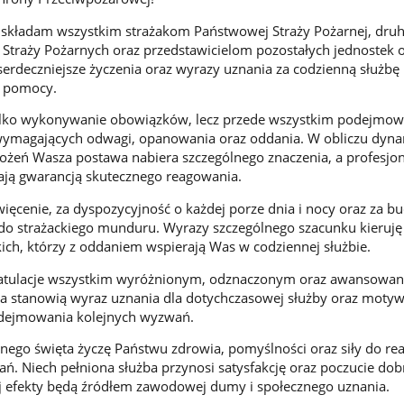
a składam wszystkim strażakom Państwowej Straży Pożarnej, dru
Straży Pożarnych oraz przedstawicielom pozostałych jednostek 
erdeczniejsze życzenia oraz wyrazy uznania za codzienną służbę i
a pomocy.
tylko wykonywanie obowiązków, lecz przede wszystkim podejmow
 wymagających odwagi, opanowania oraz oddania. W obliczu dyna
rożeń Wasza postawa nabiera szczególnego znaczenia, a profesjon
ają gwarancją skutecznego reagowania.
święcenie, za dyspozycyjność o każdej porze dnia i nocy oraz za 
do strażackiego munduru. Wyrazy szczególnego szacunku kieruję
kich, którzy z oddaniem wspierają Was w codziennej służbie.
ratulacje wszystkim wyróżnionym, odznaczonym oraz awansowan
a stanowią wyraz uznania dla dotychczasowej służby oraz motyw
odejmowania kolejnych wyzwań.
ego święta życzę Państwu zdrowia, pomyślności oraz siły do real
ń. Niech pełniona służba przynosi satysfakcję oraz poczucie dob
jej efekty będą źródłem zawodowej dumy i społecznego uznania.