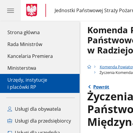
gov.pl
gov.pl
Jednostki Państwowej Straży Pożar
gov.pl
Jednostki
Państwowej
Straży
Komenda 
Pożarnej
gov.pl
Strona główna
Państwowe
Rada Ministrów
w Radziej
Kancelaria Premiera
Komenda Powiatowa
Ministerstwa
Życzenia Komendan
Urzędy, instytucje
Powrót
i placówki RP
Życzeni
Państwow
Usługi dla obywatela
Międzyn
Usługi dla przedsiębiorcy
Usługi dla urzędnika