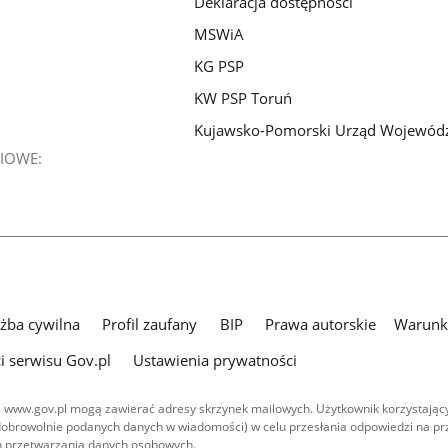
Deklaracja dostępności
MSWiA
KG PSP
KW PSP Toruń
Kujawsko-Pomorski Urząd Wojewód
IOWE:
użba cywilna
Profil zaufany
BIP
Prawa autorskie
Warunki
i serwisu Gov.pl
Ustawienia prywatności
 www.gov.pl mogą zawierać adresy skrzynek mailowych. Użytkownik korzystający
dobrowolnie podanych danych w wiadomości) w celu przesłania odpowiedzi na prz
ach przetwarzania danych osobowych.