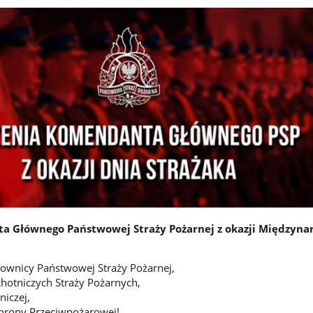
a Głównego Państwowej Straży Pożarnej z okazji Międzyn
cownicy Państwowej Straży Pożarnej,
hotniczych Straży Pożarnych,
niczej,
chrony Przeciwpożarowej!