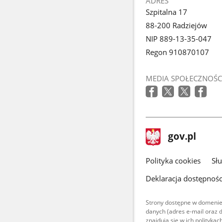
ADRES
Szpitalna 17
88-200 Radziejów
NIP 889-13-35-047
Regon 910870107
MEDIA SPOŁECZNOŚC
stopka
Strona
gov.pl
gov.pl
główna
gov.pl
Polityka cookies
Sł
Deklaracja dostępnośc
Strony dostępne w domenie
danych (adres e-mail oraz 
znajdują się w ich polityk