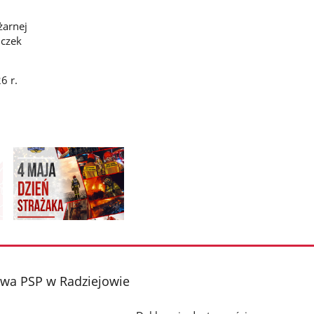
żarnej
uczek
6 r.
Pokaż
zdjęcie
2
z
wa PSP w Radziejowie
galerii.