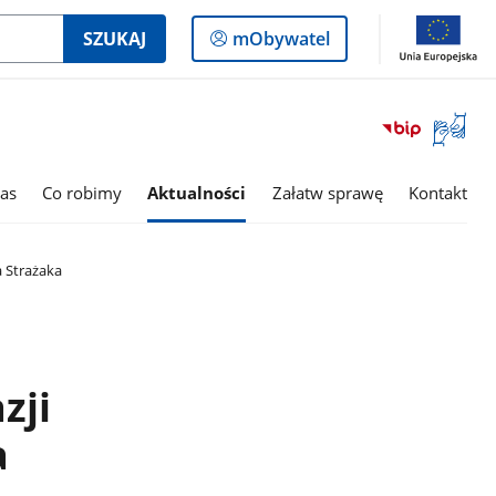
Logowanie
SZUKAJ
mObywatel
do
panelu
Otwórz
okno
z
tłumac
as
Co robimy
Aktualności
Załatw sprawę
Kontakt
języka
migowe
 Strażaka
zji
a