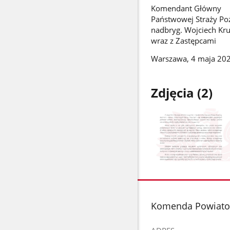
Komendant Główny
Państwowej Straży Po
nadbryg. Wojciech Kr
wraz z Zastępcami
Warszawa, 4 maja 202
Zdjęcia (2)
Pokaż
zdjęcie
1
z
stopka
Komenda Powiato
galerii.