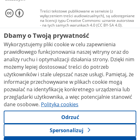
Treści tekstowe publikowane w serwisie (z
wyłączeniem treści audiowizualnych), są udostępniane
na licencji typu Creative Commons: uznanie autorstwa
- na tych samych warunkach 4.0 (CC BY-SA 4.0).
Materiały audiowizualne, w tym zdjęcia, materiały
Dbamy o Twoją prywatność
audio i wideo, są udostępniane na licencji typu
Creative Commons: uznanie autorstwa użycie
Wykorzystujemy pliki cookie w celu zapewnienia
niekomercyjne - bez utworów zależnych 4.0 (CC BY-
NC-ND 4.0), o ile nie jest to stwierdzone inaczej.
prawidłowego funkcjonowania naszej witryny oraz do
analizy ruchu i optymalizacji działania strony. Dzięki nim
możemy lepiej dostosować treści do potrzeb
użytkowników i stale ulepszać nasze usługi. Pamiętaj, że
informacje przechowywane w plikach cookie mogą
pozwalać na identyfikację konkretnego urządzenia lub
przeglądarki użytkownika, a więc potencjalnie stanowić
dane osobowe.
Polityka cookies
Odrzuć
Spersonalizuj