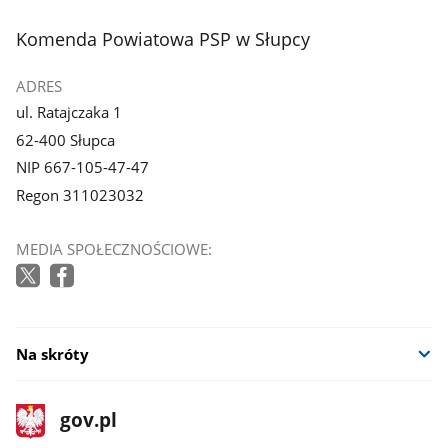
3
4
z
z
stopka
Komenda Powiatowa PSP w Słupcy
galerii.
galerii.
ADRES
ul. Ratajczaka 1
62-400 Słupca
NIP 667-105-47-47
Regon 311023032
MEDIA SPOŁECZNOŚCIOWE:
Na skróty
stopka
Strona
gov.pl
gov.pl
główna