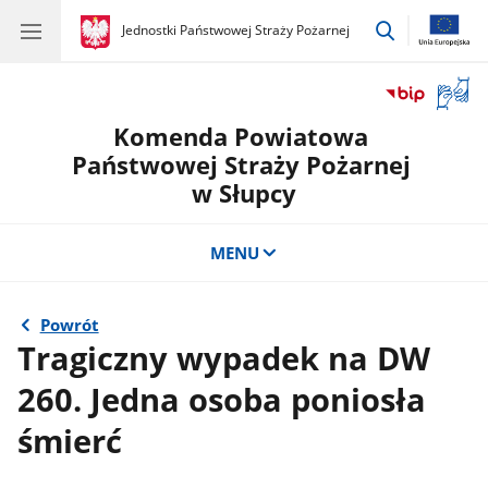
przejdź
gov.pl
Jednostki Państwowej Straży Pożarnej
gov.pl
Jednostki
do
Państwowej
wyszukiwar
Straży
Otwór
Pożarnej
okno
Komenda Powiatowa
z
tłuma
Państwowej Straży Pożarnej
języka
w Słupcy
migow
MENU
Powrót
Tragiczny wypadek na DW
260. Jedna osoba poniosła
śmierć