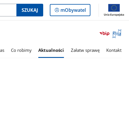
Logowanie
SZUKAJ
mObywatel
do
panelu
Otwórz
okno
z
tłumac
as
Co robimy
Aktualności
Załatw sprawę
Kontakt
języka
migowe