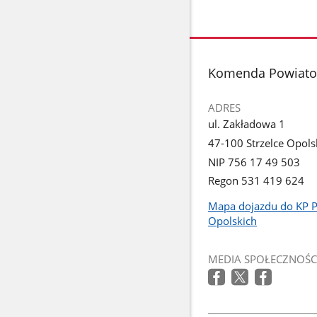
stopka
Komenda Powiatow
ADRES
ul. Zakładowa 1
47-100 Strzelce Opols
NIP 756 17 49 503
Regon 531 419 624
Mapa dojazdu do KP P
Link
Opolskich
otworzy
się
MEDIA SPOŁECZNOŚC
w
nowym
oknie