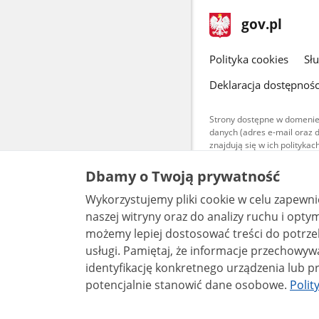
stopka
Strona
gov.pl
gov.pl
główna
gov.pl
Polityka cookies
Sł
Deklaracja dostępnośc
Strony dostępne w domenie
danych (adres e-mail oraz 
znajdują się w ich polityk
Treści teksto
Dbamy o Twoją prywatność
udostępniane
warunkach 4.0
Wykorzystujemy pliki cookie w celu zapewn
są udostępni
bez utworów z
naszej witryny oraz do analizy ruchu i optymalizacj
możemy lepiej dostosować treści do potrzeb
usługi. Pamiętaj, że informacje przechowywane w plikach cookie mogą pozwalać na
identyfikację konkretnego urządzenia lub pr
potencjalnie stanowić dane osobowe.
Polit