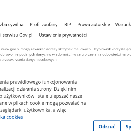
użba cywilna
Profil zaufany
BIP
Prawa autorskie
Warunki
i serwisu Gov.pl
Ustawienia prywatności
 www.gov.pl mogą zawierać adresy skrzynek mailowych. Użytkownik korzystający
dobrowolnie podanych danych w wiadomości) w celu przesłania odpowiedzi na prz
ach przetwarzania danych osobowych.
we publikowane w serwisie (z wyłączeniem treści audiowizualnych), są
 na licencji typu Creative Commons: uznanie autorstwa - na tych samych
 (CC BY-SA 4.0). Materiały audiowizualne, w tym zdjęcia, materiały audio i wideo
ienia prawidłowego funkcjonowania
ane na licencji typu Creative Commons: uznanie autorstwa użycie niekomercyjne 
ależnych 4.0 (CC BY-NC-ND 4.0), o ile nie jest to stwierdzone inaczej.
i działania strony. Dzięki nim
 użytkowników i stale ulepszać nasze
zeglądarki użytkownika, a więc
yka cookies
Odrzuć
Sp