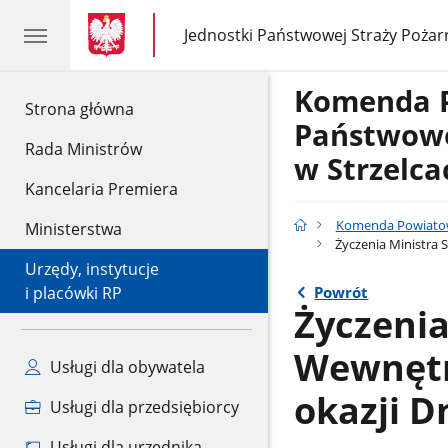
gov.pl
gov.pl
Jednostki Państwowej Straży Pożar
gov.pl
Jednostki
Państwowej
Straży
Komenda 
Pożarnej
gov.pl
Strona główna
Państwowe
Rada Ministrów
w Strzelca
Kancelaria Premiera
Komenda Powiatowa
Ministerstwa
Życzenia Ministra S
Urzędy, instytucje
Powrót
i placówki RP
Życzenia
Wewnętrz
Usługi dla obywatela
okazji D
Usługi dla przedsiębiorcy
Usługi dla urzędnika