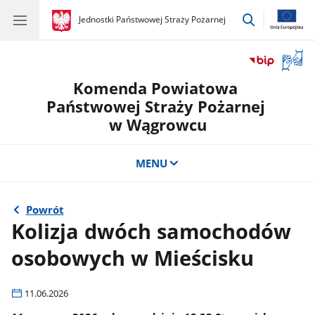
przejdź
gov.pl
Jednostki Państwowej Straży Pożarnej
gov.pl
Jednostki
do
Państwowej
wyszukiwar
Straży
Otwór
Pożarnej
okno
Komenda Powiatowa
z
tłuma
Państwowej Straży Pożarnej
języka
w Wągrowcu
migow
MENU
Powrót
Kolizja dwóch samochodów
osobowych w Mieścisku
11.06.2026