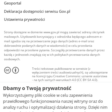
Geoportal
Deklaracja dostępności serwisu Gov.pl
Ustawienia prywatności
Strony dostępne w domenie www.gov.pl mogą zawierać adresy skrzynek
mailowych. Użytkownik korzystający z odnośnika będącego adresem e-
mail zgadza się na przetwarzanie jego danych (adres e-mail oraz
dobrowolnie podanych danych w wiadomości) w celu przesłania
odpowiedzi na przesłane pytania. Szczegóły przetwarzania danych przez
każdą z jednostek znajdują się w ich politykach przetwarzania danych
osobowych.
Treści tekstowe publikowane w serwisie (z
wyłączeniem treści audiowizualnych), są udostępniane
na licencji typu Creative Commons: uznanie autorstwa
- na tych samych warunkach 4.0 (CC BY-SA 4.0).
Materiały audiowizualne, w tym zdjęcia, materiały
Dbamy o Twoją prywatność
audio i wideo, są udostępniane na licencji typu
Creative Commons: uznanie autorstwa użycie
Wykorzystujemy pliki cookie w celu zapewnienia
niekomercyjne - bez utworów zależnych 4.0 (CC BY-
NC-ND 4.0), o ile nie jest to stwierdzone inaczej.
prawidłowego funkcjonowania naszej witryny oraz do
analizy ruchu i optymalizacji działania strony. Dzięki nim