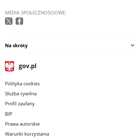
MEDIA SPOŁECZNOŚCIOWE:
Na skróty
stopka
Strona
gov.pl
gov.pl
główna
gov.pl
Polityka cookies
Służba cywilna
Profil zaufany
BIP
Prawa autorskie
Warunki korzystania