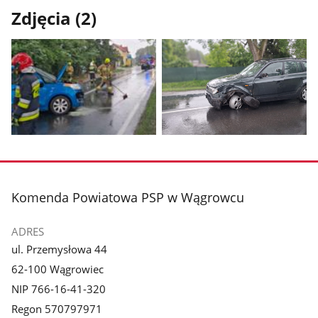
Zdjęcia (2)
Pokaż
Pokaż
zdjęcie
zdjęcie
1
2
z
z
stopka
Komenda Powiatowa PSP w Wągrowcu
galerii.
galerii.
ADRES
ul. Przemysłowa 44
62-100 Wągrowiec
NIP 766-16-41-320
Regon 570797971