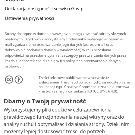
Deklaracja dostępności serwisu Gov.pl
Ustawienia prywatności
Strony dostępne w domenie www.gov.pl mogą zawierać adresy skrzynek
mailowych. Użytkownik korzystający z odnośnika będącego adresem e-
mail zgadza się na przetwarzanie jego danych (adres e-mail oraz
dobrowolnie podanych danych w wiadomości) w celu przesłania
odpowiedzi na przesłane pytania. Szczegóły przetwarzania danych przez
każdą z jednostek znajdują się w ich politykach przetwarzania danych
osobowych.
Treści tekstowe publikowane w serwisie (z
wyłączeniem treści audiowizualnych), są udostępniane
na licencji typu Creative Commons: uznanie autorstwa
- na tych samych warunkach 4.0 (CC BY-SA 4.0).
Materiały audiowizualne, w tym zdjęcia, materiały
Dbamy o Twoją prywatność
audio i wideo, są udostępniane na licencji typu
Creative Commons: uznanie autorstwa użycie
Wykorzystujemy pliki cookie w celu zapewnienia
niekomercyjne - bez utworów zależnych 4.0 (CC BY-
NC-ND 4.0), o ile nie jest to stwierdzone inaczej.
prawidłowego funkcjonowania naszej witryny oraz do
analizy ruchu i optymalizacji działania strony. Dzięki nim
możemy lepiej dostosować treści do potrzeb