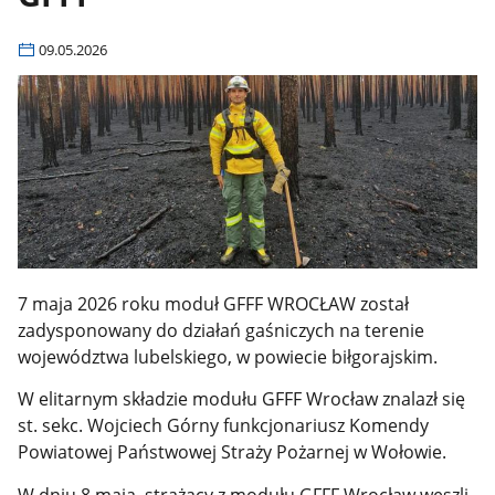
09.05.2026
7 maja 2026 roku moduł GFFF WROCŁAW został
zadysponowany do działań gaśniczych na terenie
województwa lubelskiego, w powiecie biłgorajskim.
W elitarnym składzie modułu GFFF Wrocław znalazł się
st. sekc. Wojciech Górny funkcjonariusz Komendy
Powiatowej Państwowej Straży Pożarnej w Wołowie.
W dniu 8 maja strażacy z modułu GFFF Wrocław weszli