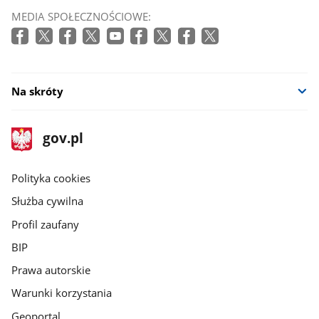
MEDIA SPOŁECZNOŚCIOWE:
Na skróty
stopka
Strona
gov.pl
gov.pl
główna
gov.pl
Polityka cookies
Służba cywilna
Profil zaufany
BIP
Prawa autorskie
Warunki korzystania
Geoportal