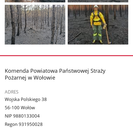
Pokaż
Pokaż
zdjęcie
zdjęcie
1
2
z
z
galerii.
galerii.
Pokaż
Pokaż
zdjęcie
zdjęcie
3
4
z
z
stopka
Komenda Powiatowa Państwowej Straży
galerii.
galerii.
Pożarnej w Wołowie
ADRES
Wojska Polskiego 38
56-100 Wołów
NIP 9880133004
Regon 931950028