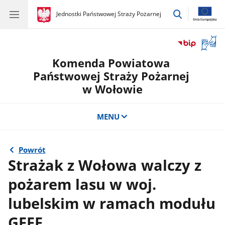
przejdź
gov.pl
Jednostki Państwowej Straży Pożarnej
gov.pl
Jednostki
do
Państwowej
wyszukiwar
Straży
Otwór
Pożarnej
okno
Komenda Powiatowa
z
tłuma
Państwowej Straży Pożarnej
języka
w Wołowie
migow
MENU
Powrót
Strażak z Wołowa walczy z
pożarem lasu w woj.
lubelskim w ramach modułu
GFFF