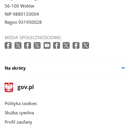
56-100 Wołów
NIP 9880133004
Regon 931950028
MEDIA SPOŁECZNOŚCIOWE:
Na skróty
stopka
Strona
gov.pl
gov.pl
główna
gov.pl
Polityka cookies
Służba cywilna
Profil zaufany