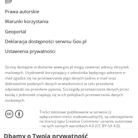
BIP
Prawa autorskie
Warunki korzystania
Geoportal
Deklaracja dostępności serwisu Gov.pl
Ustawienia prywatności
Strony dostępne w domenie www.gov.pl mogą zawierać adresy skrzynek
mailowych. Użytkownik korzystający z odnośnika będącego adresem e-
mail zgadza się na przetwarzanie jego danych (adres e-mail oraz
dobrowolnie podanych danych w wiadomości) w celu przesłania
odpowiedzi na przesłane pytania. Szczegóły przetwarzania danych przez
każdą z jednostek znajdują się w ich politykach przetwarzania danych
osobowych.
Treści tekstowe publikowane w serwisie (z
wyłączeniem treści audiowizualnych), są udostępniane
na licencji typu Creative Commons: uznanie autorstwa
- na tych samych warunkach 4.0 (CC BY-SA 4.0).
Materiały audiowizualne, w tym zdjęcia, materiały
Dbamy o Twoją prywatność
audio i wideo, są udostępniane na licencji typu