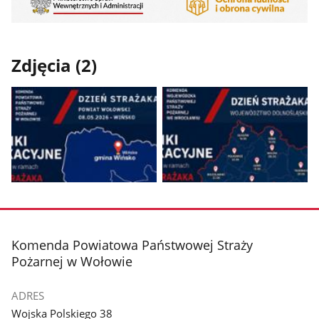
Zdjęcia (2)
Pokaż
Pokaż
zdjęcie
zdjęcie
1
2
z
z
stopka
Komenda Powiatowa Państwowej Straży
galerii.
galerii.
Pożarnej w Wołowie
ADRES
Wojska Polskiego 38