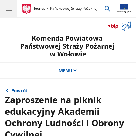
przejdź
gov.pl
Jednostki Państwowej Straży Pożarnej
gov.pl
Jednostki
do
Państwowej
wyszukiwar
Straży
Otwór
Pożarnej
okno
Komenda Powiatowa
z
tłuma
Państwowej Straży Pożarnej
języka
w Wołowie
migow
MENU
Powrót
Zaproszenie na piknik
edukacyjny Akademii
Ochrony Ludności i Obrony
Cywilnej