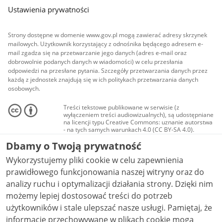
Ustawienia prywatności
Strony dostępne w domenie www.gov.pl mogą zawierać adresy skrzynek
mailowych. Użytkownik korzystający z odnośnika będącego adresem e-
mail zgadza się na przetwarzanie jego danych (adres e-mail oraz
dobrowolnie podanych danych w wiadomości) w celu przesłania
odpowiedzi na przesłane pytania. Szczegóły przetwarzania danych przez
każdą z jednostek znajdują się w ich politykach przetwarzania danych
osobowych.
Treści tekstowe publikowane w serwisie (z
wyłączeniem treści audiowizualnych), są udostępniane
na licencji typu Creative Commons: uznanie autorstwa
- na tych samych warunkach 4.0 (CC BY-SA 4.0).
Materiały audiowizualne, w tym zdjęcia, materiały
Dbamy o Twoją prywatność
audio i wideo, są udostępniane na licencji typu
Creative Commons: uznanie autorstwa użycie
Wykorzystujemy pliki cookie w celu zapewnienia
niekomercyjne - bez utworów zależnych 4.0 (CC BY-
NC-ND 4.0), o ile nie jest to stwierdzone inaczej.
prawidłowego funkcjonowania naszej witryny oraz do
analizy ruchu i optymalizacji działania strony. Dzięki nim
możemy lepiej dostosować treści do potrzeb
użytkowników i stale ulepszać nasze usługi. Pamiętaj, że
informacje przechowywane w plikach cookie mogą