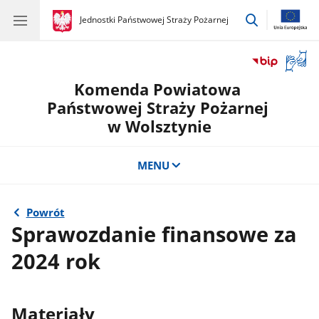
przejdź
gov.pl
Jednostki Państwowej Straży Pożarnej
gov.pl
Jednostki
do
Państwowej
wyszukiwar
Straży
Otwór
Pożarnej
okno
Komenda Powiatowa
z
tłuma
Państwowej Straży Pożarnej
języka
w Wolsztynie
migow
MENU
Powrót
Sprawozdanie finansowe za
2024 rok
Materiały