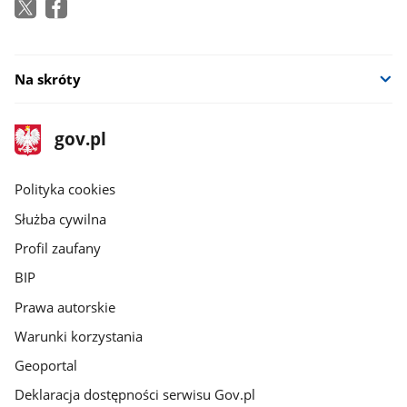
Na skróty
stopka
Strona
gov.pl
gov.pl
główna
gov.pl
Polityka cookies
Służba cywilna
Profil zaufany
BIP
Prawa autorskie
Warunki korzystania
Geoportal
Deklaracja dostępności serwisu Gov.pl