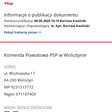
Informacje o publikacji dokumentu
Pierwsza publikacja:
08.05.2025 15:15 Bartosz Kasiński
Wytwarzający/ Odpowiadający:
st. kpt. Bartosz Kasiński
Pokaż historię zmian
stopka
Komenda Powiatowa PSP w Wolsztynie
ADRES
ul. Wschowska 17
64-200 Wolsztyn
NIP 9231515772
Regon 971187400
MEDIA SPOŁECZNOŚCIOWE: