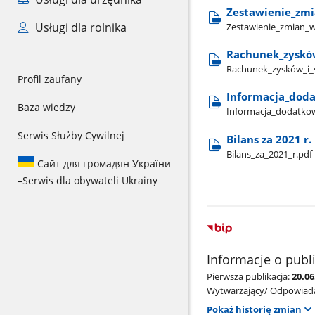
Zestawienie​_zmia
Usługi dla rolnika
Zestawienie​_zmian​_w
Rachunek​_zysków​_
Rachunek​_zysków​_i​_s
Profil zaufany
Informacja​_dodat
Baza wiedzy
Informacja​_dodatkowa
Serwis Służby Cywilnej
Bilans za 2021 r.
Bilans​_za​_2021​_r.pdf
Сайт для громадян України
–
Serwis dla obywateli Ukrainy
Informacje o publ
Pierwsza publikacja:
20.06
Wytwarzający/ Odpowiada
Pokaż historię zmian