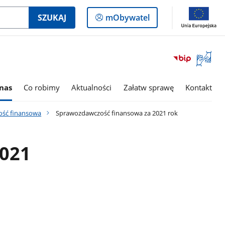
Logowanie
SZUKAJ
mObywatel
do
panelu
Otwórz
okno
z
tłumac
nas
Co robimy
Aktualności
Załatw sprawę
Kontakt
języka
migowe
ść finansowa
Sprawozdawczość finansowa za 2021 rok
2021