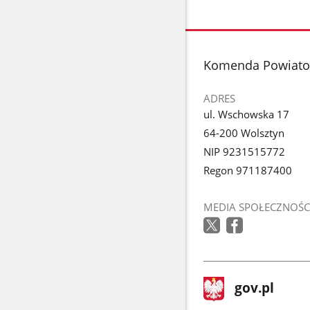
stopka
Komenda Powiato
ADRES
ul. Wschowska 17
64-200 Wolsztyn
NIP 9231515772
Regon 971187400
MEDIA SPOŁECZNOŚC
stopka
Strona
gov.pl
gov.pl
główna