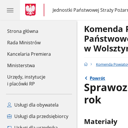
gov.pl
gov.pl
Jednostki Państwowej Straży Pożar
gov.pl
Jednostki
Państwowej
Straży
Komenda 
Pożarnej
gov.pl
Strona główna
Państwowe
Rada Ministrów
w Wolszty
Kancelaria Premiera
Komenda Powiatow
Ministerstwa
Urzędy, instytucje
Powrót
Sprawoz
i placówki RP
rok
Usługi dla obywatela
Usługi dla przedsiębiorcy
Materiały
Usługi dla urzędnika