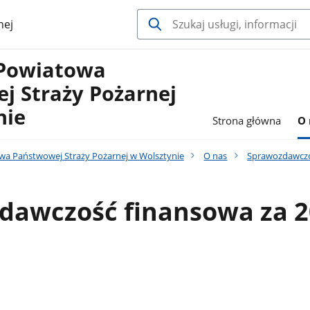
nej
Powiatowa
j Straży Pożarnej
nie
Strona główna
O 
a Państwowej Straży Pożarnej w Wolsztynie
O nas
Sprawozdawczo
dawczość finansowa za 