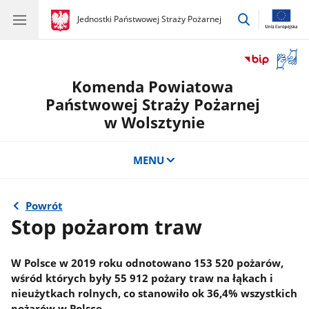
przejdź
gov.pl
Jednostki Państwowej Straży Pożarnej
gov.pl
Jednostki
do
Państwowej
wyszukiwar
Straży
Otwór
Pożarnej
okno
Komenda Powiatowa
z
tłuma
Państwowej Straży Pożarnej
języka
w Wolsztynie
migow
MENU
Powrót
Stop pożarom traw
W Polsce w 2019 roku odnotowano 153 520 pożarów,
wśród których były 55 912 pożary traw na łąkach i
nieużytkach rolnych, co stanowiło ok 36,4% wszystkich
pożarów w Polsce.