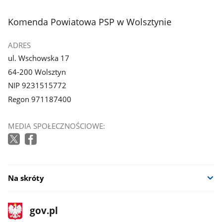
stopka
Komenda Powiatowa PSP w Wolsztynie
ADRES
ul. Wschowska 17
64-200 Wolsztyn
NIP 9231515772
Regon 971187400
MEDIA SPOŁECZNOŚCIOWE:
Na skróty
stopka
Strona
gov.pl
gov.pl