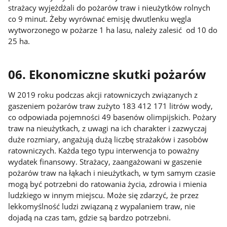
strażacy wyjeżdżali do pożarów traw i nieużytków rolnych
co 9 minut. Żeby wyrównać emisję dwutlenku węgla
wytworzonego w pożarze 1 ha lasu, należy zalesić od 10 do
25 ha.
06. Ekonomiczne skutki pożarów
W 2019 roku podczas akcji ratowniczych związanych z
gaszeniem pożarów traw zużyto 183 412 171 litrów wody,
co odpowiada pojemności 49 basenów olimpijskich. Pożary
traw na nieużytkach, z uwagi na ich charakter i zazwyczaj
duże rozmiary, angażują dużą liczbę strażaków i zasobów
ratowniczych. Każda tego typu interwencja to poważny
wydatek finansowy. Strażacy, zaangażowani w gaszenie
pożarów traw na łąkach i nieużytkach, w tym samym czasie
mogą być potrzebni do ratowania życia, zdrowia i mienia
ludzkiego w innym miejscu. Może się zdarzyć, że przez
lekkomyślność ludzi związaną z wypalaniem traw, nie
dojadą na czas tam, gdzie są bardzo potrzebni.