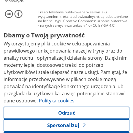
osobowych.
Treści tekstowe publikowane w serwisie (z
wyłączeniem treści audiowizualnych), są udostępniane
na licencji typu Creative Commons: uznanie autorstwa
- na tych samych warunkach 4.0 (CC BY-SA 4.0).
Materiały audiowizualne, w tym zdjęcia, materiały
Dbamy o Twoją prywatność
audio i wideo, są udostępniane na licencji typu
Creative Commons: uznanie autorstwa użycie
Wykorzystujemy pliki cookie w celu zapewnienia
niekomercyjne - bez utworów zależnych 4.0 (CC BY-
NC-ND 4.0), o ile nie jest to stwierdzone inaczej.
prawidłowego funkcjonowania naszej witryny oraz do
analizy ruchu i optymalizacji działania strony. Dzięki nim
możemy lepiej dostosować treści do potrzeb
użytkowników i stale ulepszać nasze usługi. Pamiętaj, że
informacje przechowywane w plikach cookie mogą
pozwalać na identyfikację konkretnego urządzenia lub
przeglądarki użytkownika, a więc potencjalnie stanowić
dane osobowe.
Polityka cookies
Odrzuć
Spersonalizuj