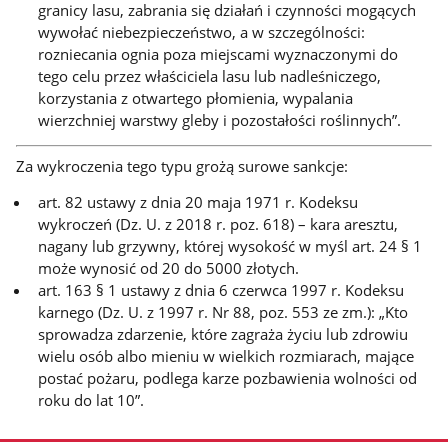
granicy lasu, zabrania się działań i czynności mogących
wywołać niebezpieczeństwo, a w szczególności:
rozniecania ognia poza miejscami wyznaczonymi do
tego celu przez właściciela lasu lub nadleśniczego,
korzystania z otwartego płomienia, wypalania
wierzchniej warstwy gleby i pozostałości roślinnych”.
Za wykroczenia tego typu grożą surowe sankcje:
art. 82 ustawy z dnia 20 maja 1971 r. Kodeksu
wykroczeń (Dz. U. z 2018 r. poz. 618) – kara aresztu,
nagany lub grzywny, której wysokość w myśl art. 24 § 1
może wynosić od 20 do 5000 złotych.
art. 163 § 1 ustawy z dnia 6 czerwca 1997 r. Kodeksu
karnego (Dz. U. z 1997 r. Nr 88, poz. 553 ze zm.): „Kto
sprowadza zdarzenie, które zagraża życiu lub zdrowiu
wielu osób albo mieniu w wielkich rozmiarach, mające
postać pożaru, podlega karze pozbawienia wolności od
roku do lat 10”.