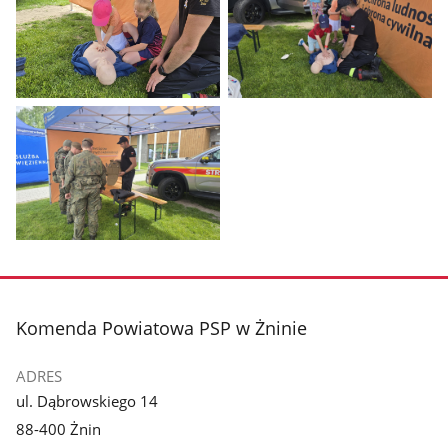
Pokaż
Pokaż
zdjęcie
zdjęcie
1
2
z
z
galerii.
galerii.
Pokaż
zdjęcie
3
z
stopka
Komenda Powiatowa PSP w Żninie
galerii.
ADRES
ul. Dąbrowskiego 14
88-400 Żnin