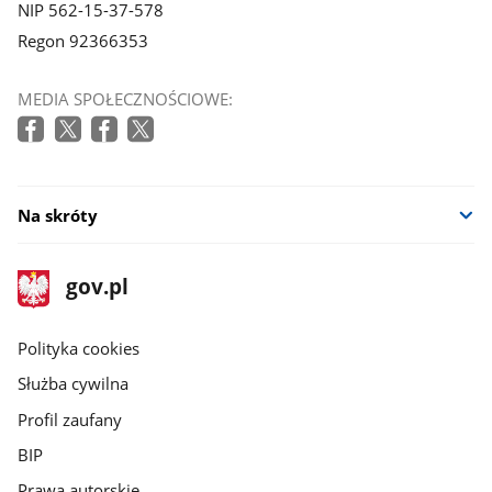
NIP 562-15-37-578
Regon 92366353
MEDIA SPOŁECZNOŚCIOWE:
Na skróty
stopka
Strona
gov.pl
gov.pl
główna
gov.pl
Polityka cookies
Służba cywilna
Profil zaufany
BIP
Prawa autorskie