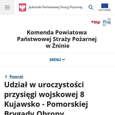
przejdź
gov.pl
Jednostki Państwowej Straży Pożarnej
gov.pl
Jednostki
do
Państwowej
wyszukiwar
Straży
Otwór
Pożarnej
okno
Komenda Powiatowa
z
tłuma
Państwowej Straży Pożarnej
języka
w Żninie
migow
MENU
Powrót
Udział w uroczystości
przysięgi wojskowej 8
Kujawsko - Pomorskiej
Brygady Obrony