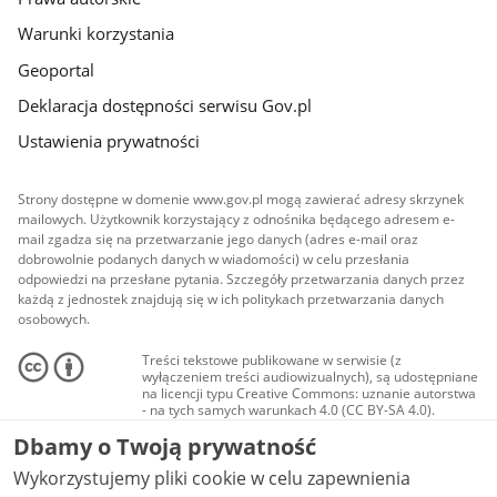
Warunki korzystania
Geoportal
Deklaracja dostępności serwisu Gov.pl
Ustawienia prywatności
Strony dostępne w domenie www.gov.pl mogą zawierać adresy skrzynek
mailowych. Użytkownik korzystający z odnośnika będącego adresem e-
mail zgadza się na przetwarzanie jego danych (adres e-mail oraz
dobrowolnie podanych danych w wiadomości) w celu przesłania
odpowiedzi na przesłane pytania. Szczegóły przetwarzania danych przez
każdą z jednostek znajdują się w ich politykach przetwarzania danych
osobowych.
Treści tekstowe publikowane w serwisie (z
wyłączeniem treści audiowizualnych), są udostępniane
na licencji typu Creative Commons: uznanie autorstwa
- na tych samych warunkach 4.0 (CC BY-SA 4.0).
Materiały audiowizualne, w tym zdjęcia, materiały
Dbamy o Twoją prywatność
audio i wideo, są udostępniane na licencji typu
Creative Commons: uznanie autorstwa użycie
Wykorzystujemy pliki cookie w celu zapewnienia
niekomercyjne - bez utworów zależnych 4.0 (CC BY-
NC-ND 4.0), o ile nie jest to stwierdzone inaczej.