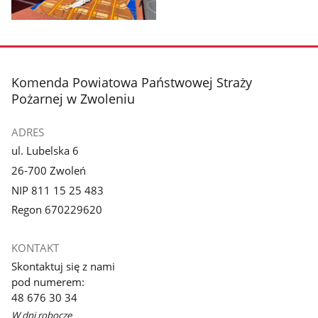
Pokaż
zdjęcie
3
z
stopka
Komenda Powiatowa Państwowej Straży
galerii.
Pożarnej w Zwoleniu
ADRES
ul. Lubelska 6
26-700 Zwoleń
NIP 811 15 25 483
Regon 670229620
KONTAKT
Skontaktuj się z nami
pod numerem:
48 676 30 34
W dni robocze