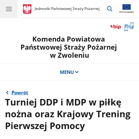
przejdź
gov.pl
Jednostki Państwowej Straży Pożarnej
gov.pl
Jednostki
do
Państwowej
wyszukiwar
Straży
Otwór
Pożarnej
okno
Komenda Powiatowa
z
tłuma
Państwowej Straży Pożarnej
języka
w Zwoleniu
migow
MENU
Powrót
Turniej DDP i MDP w piłkę
nożna oraz Krajowy Trening
Pierwszej Pomocy