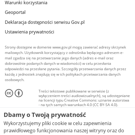
Warunki korzystania
Geoportal
Deklaracja dostępności serwisu Gov.pl
Ustawienia prywatności
Strony dostępne w domenie www.gov.pl mogą zawierać adresy skrzynek
mailowych. Użytkownik korzystający z odnośnika będącego adresem e-
mail zgadza się na przetwarzanie jego danych (adres e-mail oraz
dobrowolnie podanych danych w wiadomości) w celu przesłania
odpowiedzi na przesłane pytania. Szczegóły przetwarzania danych przez
każdą z jednostek znajdują się w ich politykach przetwarzania danych
osobowych.
Treści tekstowe publikowane w serwisie (z
wyłączeniem treści audiowizualnych), są udostępniane
na licencji typu Creative Commons: uznanie autorstwa
- na tych samych warunkach 4.0 (CC BY-SA 4.0).
Materiały audiowizualne, w tym zdjęcia, materiały
Dbamy o Twoją prywatność
audio i wideo, są udostępniane na licencji typu
Creative Commons: uznanie autorstwa użycie
Wykorzystujemy pliki cookie w celu zapewnienia
niekomercyjne - bez utworów zależnych 4.0 (CC BY-
NC-ND 4.0), o ile nie jest to stwierdzone inaczej.
prawidłowego funkcjonowania naszej witryny oraz do