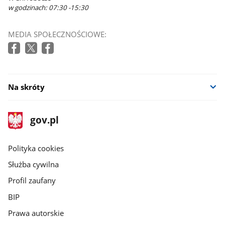
w godzinach: 07:30 -15:30
MEDIA SPOŁECZNOŚCIOWE:
Na skróty
stopka
Strona
gov.pl
gov.pl
główna
gov.pl
Polityka cookies
Służba cywilna
Profil zaufany
BIP
Prawa autorskie