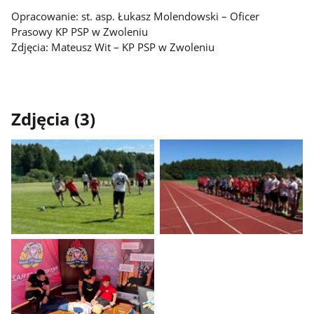
Opracowanie: st. asp. Łukasz Molendowski – Oficer
Prasowy KP PSP w Zwoleniu
Zdjęcia: Mateusz Wit – KP PSP w Zwoleniu
Zdjęcia (3)
Pokaż
Pokaż
zdjęcie
zdjęcie
1
2
z
z
galerii.
galerii.