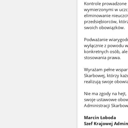
Kontrole prowadzone 
wymierzonymi w uczci
eliminowanie nieuczciw
przedsiębiorców, którz
swoich obowiązków.
Podważanie wiarygodn
wyłącznie z powodu w
konkretnych osób, ale
stosowania prawa.
Wyrażam pełne wsparci
Skarbowej, którzy ka
realizują swoje obowią
Nie ma zgody na hejt
swoje ustawowe obowią
Administracji Skarbow
Marcin Łoboda
Szef Krajowej Admin