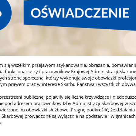
m się wszelkim przejawom szykanowania, obrażania, pomawiani
a funkcjonariuszy i pracowników Krajowej Administracji Skarbo
ych stronę społeczną, którzy wykonują swoje obowiązki profesjon
ym prawem oraz w interesie Skarbu Państwa i wszystkich obywat
rzestrzeni publicznej pojawiły się liczne krzywdzące i niedopusz
e pod adresem pracowników Izby Administracji Skarbowej w Szcz
ierzone im obowiązki służbowe. Pragnę podkreślić, że działania
i Skarbowej prowadzone są wyłącznie na podstawie i w granicach
a.