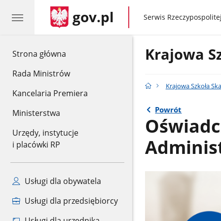
gov.pl
gov.pl
Serwis Rzeczypospolitej
Krajowa S
gov.pl
Strona główna
Rada Ministrów
Krajowa Szkoła Sk
Kancelaria Premiera
Powrót
Ministerstwa
Oświadcz
Urzędy, instytucje
Administ
i placówki RP
Usługi dla obywatela
Usługi dla przedsiębiorcy
Usługi dla urzędnika