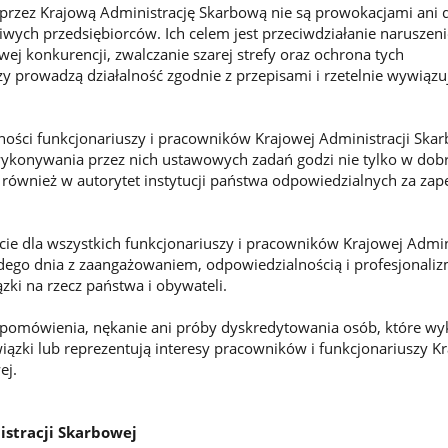
przez Krajową Administrację Skarbową nie są prowokacjami ani d
wych przedsiębiorców. Ich celem jest przeciwdziałanie naruszen
ej konkurencji, zwalczanie szarej strefy oraz ochrona tych
y prowadzą działalność zgodnie z przepisami i rzetelnie wywiązuj
ości funkcjonariuszy i pracowników Krajowej Administracji Ska
ykonywania przez nich ustawowych zadań godzi nie tylko w dobr
 również w autorytet instytucji państwa odpowiedzialnych za za
e dla wszystkich funkcjonariuszy i pracowników Krajowej Admini
żdego dnia z zaangażowaniem, odpowiedzialnością i profesjonal
zki na rzecz państwa i obywateli.
, pomówienia, nękanie ani próby dyskredytowania osób, które wy
zki lub reprezentują interesy pracowników i funkcjonariuszy K
ej.
istracji Skarbowej