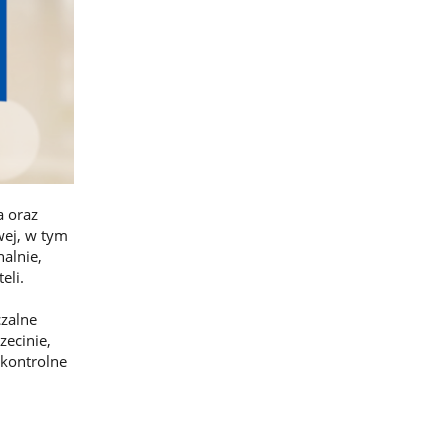
a oraz
wej, w tym
alnie,
eli.
czalne
ecinie,
 kontrolne