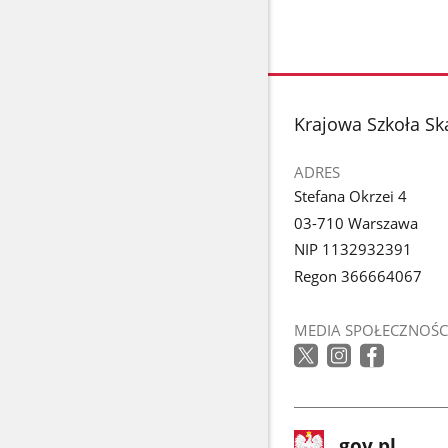
stopka
Krajowa Szkoła S
ADRES
Stefana Okrzei 4
03-710 Warszawa
NIP 1132932391
Regon 366664067
MEDIA SPOŁECZNOŚC
stopka
Strona
gov.pl