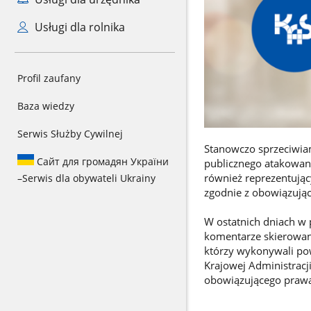
Usługi dla rolnika
Profil zaufany
Baza wiedzy
Serwis Służby Cywilnej
Stanowczo sprzeciwia
Сайт для громадян України
publicznego atakowani
również reprezentując
–
Serwis dla obywateli Ukrainy
zgodnie z obowiązując
W ostatnich dniach w p
komentarze skierowan
którzy wykonywali pow
Krajowej Administracj
obowiązującego praw