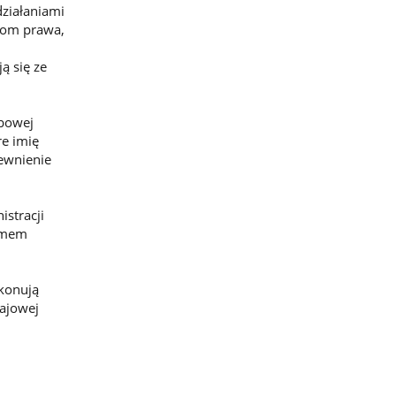
ziałaniami
iom prawa,
ą się ze
rbowej
e imię
pewnienie
stracji
izmem
konują
rajowej