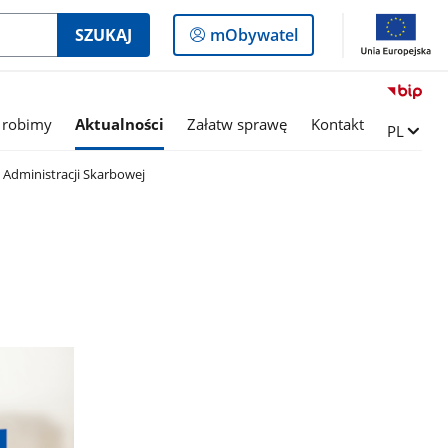
Logowanie
SZUKAJ
mObywatel
do
panelu
 robimy
Aktualności
Załatw sprawę
Kontakt
Zmień ję
PL
 Administracji Skarbowej