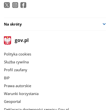
Na skróty
stopka
Strona
gov.pl
gov.pl
główna
gov.pl
Polityka cookies
Służba cywilna
Profil zaufany
BIP
Prawa autorskie
Warunki korzystania
Geoportal
Deklaracja dostępności serwisu Gov.pl