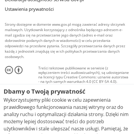
Ustawienia prywatności
Strony dostępne w domenie www.gov.pl mogą zawierać adresy skrzynek
mailowych. Użytkownik korzystający z odnośnika będącego adresem e-
mail zgadza się na przetwarzanie jego danych (adres e-mail oraz
dobrowolnie podanych danych w wiadomości) w celu przesłania
odpowiedzi na przesłane pytania. Szczegóły przetwarzania danych przez
każdą z jednostek znajdują się w ich politykach przetwarzania danych
osobowych.
Treści tekstowe publikowane w serwisie (z
wyłączeniem treści audiowizualnych), są udostępniane
na licencji typu Creative Commons: uznanie autorstwa
- na tych samych warunkach 4.0 (CC BY-SA 4.0).
Materiały audiowizualne, w tym zdjęcia, materiały
Dbamy o Twoją prywatność
audio i wideo, są udostępniane na licencji typu
Creative Commons: uznanie autorstwa użycie
Wykorzystujemy pliki cookie w celu zapewnienia
niekomercyjne - bez utworów zależnych 4.0 (CC BY-
NC-ND 4.0), o ile nie jest to stwierdzone inaczej.
prawidłowego funkcjonowania naszej witryny oraz do
analizy ruchu i optymalizacji działania strony. Dzięki nim
możemy lepiej dostosować treści do potrzeb
użytkowników i stale ulepszać nasze usługi. Pamiętaj, że