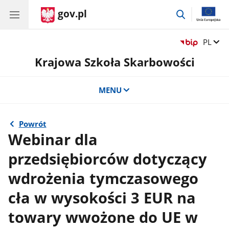
gov.pl
przejdź
do
wyszukiwar
Zmień 
PL
Krajowa Szkoła Skarbowości
MENU
Powrót
Webinar dla
przedsiębiorców dotyczący
wdrożenia tymczasowego
cła w wysokości 3 EUR na
towary wwożone do UE w