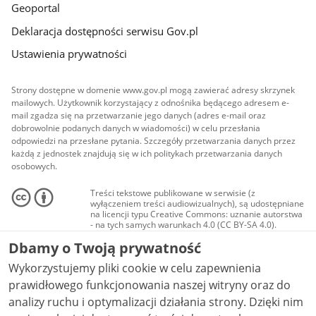
Geoportal
Deklaracja dostępności serwisu Gov.pl
Ustawienia prywatności
Strony dostępne w domenie www.gov.pl mogą zawierać adresy skrzynek
mailowych. Użytkownik korzystający z odnośnika będącego adresem e-
mail zgadza się na przetwarzanie jego danych (adres e-mail oraz
dobrowolnie podanych danych w wiadomości) w celu przesłania
odpowiedzi na przesłane pytania. Szczegóły przetwarzania danych przez
każdą z jednostek znajdują się w ich politykach przetwarzania danych
osobowych.
Treści tekstowe publikowane w serwisie (z
wyłączeniem treści audiowizualnych), są udostępniane
na licencji typu Creative Commons: uznanie autorstwa
- na tych samych warunkach 4.0 (CC BY-SA 4.0).
Materiały audiowizualne, w tym zdjęcia, materiały
Dbamy o Twoją prywatność
audio i wideo, są udostępniane na licencji typu
Creative Commons: uznanie autorstwa użycie
Wykorzystujemy pliki cookie w celu zapewnienia
niekomercyjne - bez utworów zależnych 4.0 (CC BY-
NC-ND 4.0), o ile nie jest to stwierdzone inaczej.
prawidłowego funkcjonowania naszej witryny oraz do
analizy ruchu i optymalizacji działania strony. Dzięki nim