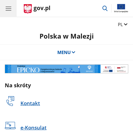
gov.pl
przejdź
do
wyszukiwar
Zmień 
PL
Polska w Malezji
MENU
ODYSEUSZ
Na skróty
Kontakt
e-Konsulat