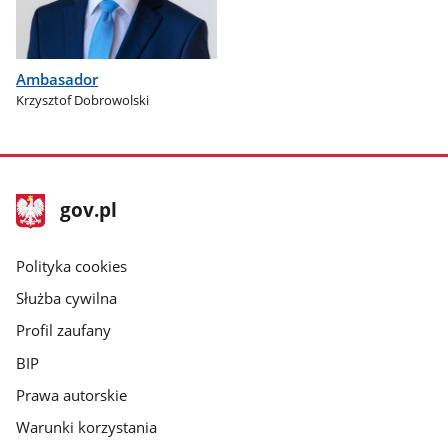
Ambasador
Krzysztof Dobrowolski
stopka
Strona
gov.pl
gov.pl
główna
gov.pl
Polityka cookies
Służba cywilna
Profil zaufany
BIP
Prawa autorskie
Warunki korzystania