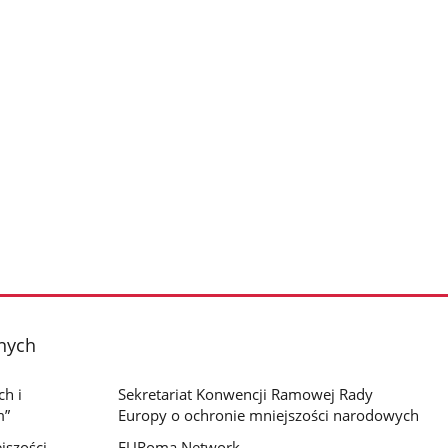
znych
h i
Sekretariat Konwencji Ramowej Rady
m”
Europy o ochronie mniejszości narodowych
jszości
EURoma Network