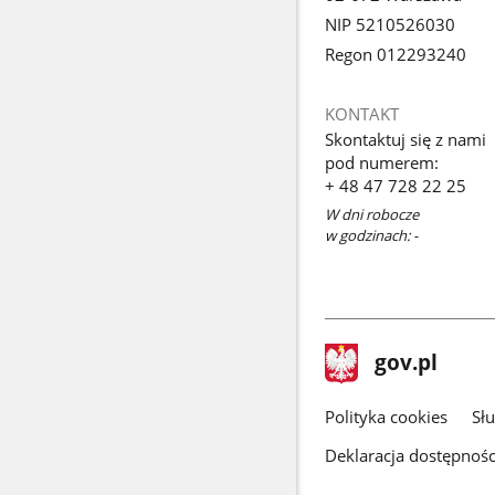
NIP 5210526030
Regon 012293240
KONTAKT
Skontaktuj się z nami
pod numerem:
+ 48 47 728 22 25
W dni robocze
w godzinach: -
stopka
Strona
gov.pl
gov.pl
główna
gov.pl
Polityka cookies
Sł
Deklaracja dostępnośc