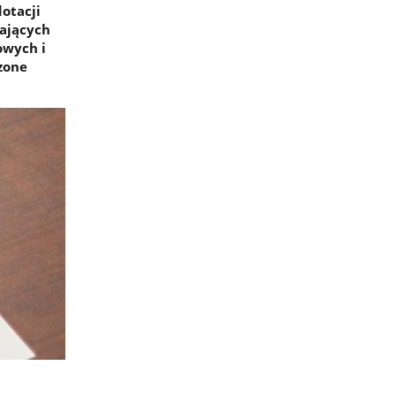
otacji
mających
owych i
zone