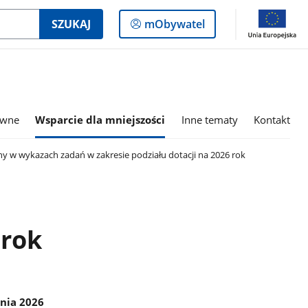
Logowanie
SZUKAJ
mObywatel
do
panelu
awne
Wsparcie dla mniejszości
Inne tematy
Kontakt
y w wykazach zadań w zakresie podziału dotacji na 2026 rok
 rok
nia 2026