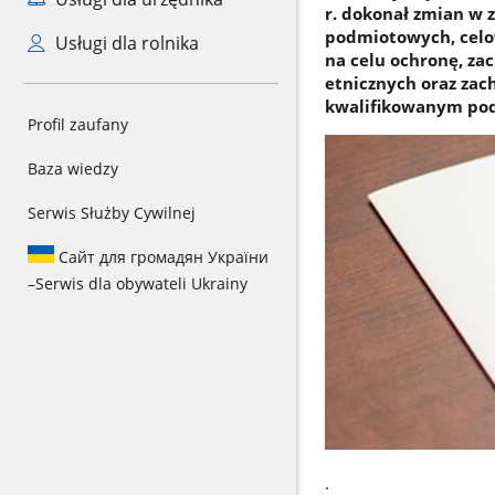
r. dokonał zmian w 
podmiotowych, celow
Usługi dla rolnika
na celu ochronę, za
etnicznych oraz zac
kwalifikowanym pod
Profil zaufany
Baza wiedzy
Serwis Służby Cywilnej
Сайт для громадян України
–
Serwis dla obywateli Ukrainy
.