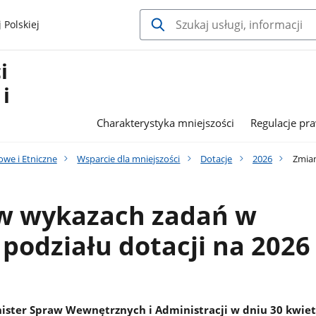
 Polskiej
i
i
Charakterystyka mniejszości
Regulacje pr
we i Etniczne
Wsparcie dla mniejszości
Dotacje
2026
Zmian
w wykazach zadań w
 podziału dotacji na 2026
ister Spraw Wewnętrznych i Administracji w dniu 30 kwiet