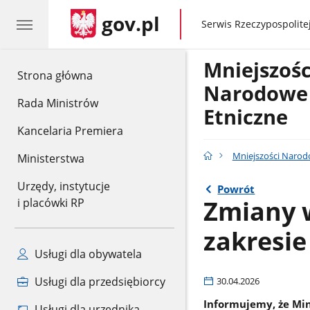
gov.pl
gov.pl
Serwis Rzeczypospolitej
Mniejszośc
gov.pl
Strona główna
Narodowe 
Rada Ministrów
Etniczne
Kancelaria Premiera
Mniejszości Narodo
Ministerstwa
Urzędy, instytucje
Powrót
Zmiany 
i placówki RP
zakresie
Usługi dla obywatela
Usługi dla przedsiębiorcy
30.04.2026
Informujemy, że Min
Usługi dla urzędnika