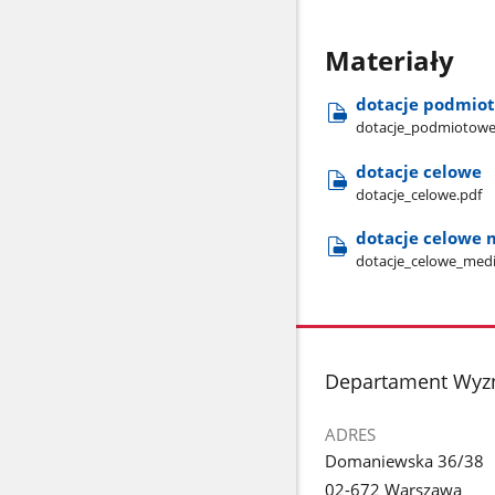
Materiały
dotacje podmio
dotacje​_podmiotowe
dotacje celowe
dotacje​_celowe.pdf
dotacje celowe 
dotacje​_celowe​_med
stopka
Departament Wyzna
ADRES
Domaniewska 36/38
02-672 Warszawa