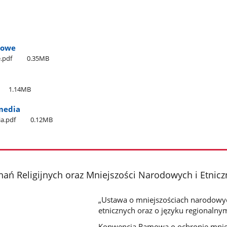
towe
.pdf
0.35MB
1.14MB
media
ia.pdf
0.12MB
ń Religijnych oraz Mniejszości Narodowych i Etnic
„Ustawa o mniejszościach narodowyc
etnicznych oraz o języku regionalny
Konwencja Ramowa o ochronie mnie