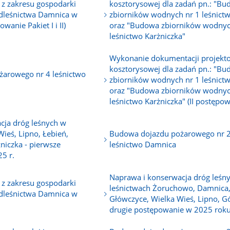
z zakresu gospodarki
kosztorysowej dla zadań pn.: "B
adleśnictwa Damnica w
zbiorników wodnych nr 1 leśnict
wanie Pakiet I i II)
oraz "Budowa zbiorników wodnyc
leśnictwo Karżniczka"
Wykonanie dokumentacji projekt
kosztorysowej dla zadań pn.: "B
arowego nr 4 leśnictwo
zbiorników wodnych nr 1 leśnict
oraz "Budowa zbiorników wodnyc
leśnictwo Karżniczka" (II postępow
cja dróg leśnych w
Wieś, Lipno, Łebień,
Budowa dojazdu pożarowego nr 
niczka - pierwsze
leśnictwo Damnica
5 r.
Naprawa i konserwacja dróg leśn
z zakresu gospodarki
leśnictwach Żoruchowo, Damnica
adleśnictwa Damnica w
Główczyce, Wielka Wieś, Lipno, G
drugie postępowanie w 2025 rok