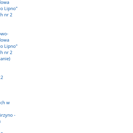
udowa
wo Lipno"
h nr 2
owo-
udowa
wo Lipno"
h nr 2
anie)
22
ych w
,
órzyno -
u