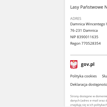
stopka
Lasy Państwowe 
ADRES
Damnica Wincentego 
76-231 Damnica
NIP 8390011635
Regon 770528354
stopka
Strona
gov.pl
gov.pl
główna
gov.pl
Polityka cookies
Sł
Deklaracja dostępnośc
Strony dostępne w domenie
danych (adres e-mail oraz 
znajdują się w ich polityk