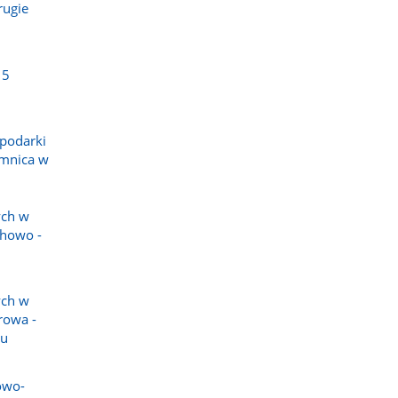
rugie
15
podarki
amnica w
ych w
chowo -
ych w
rowa -
ku
owo-