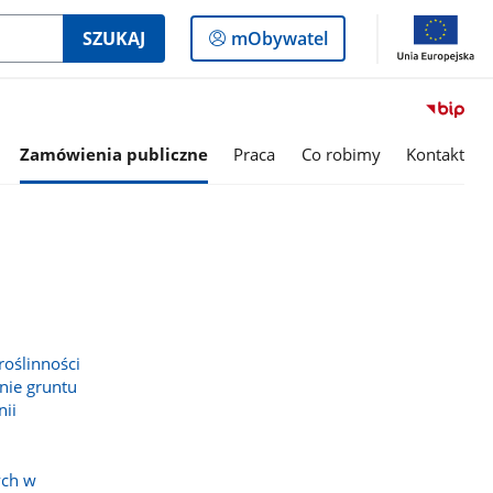
Logowanie
SZUKAJ
mObywatel
do
panelu
Zamówienia publiczne
Praca
Co robimy
Kontakt
roślinności
enie gruntu
nii
ych w