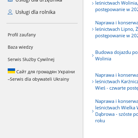
leśnictwach Wolinia
postępowanie w 20
Usługi dla rolnika
Naprawa i konserwa
leśnictwach Lipno, 
Profil zaufany
postępowanie w 202
Baza wiedzy
Budowa dojazdu poż
Wolinia
Serwis Służby Cywilnej
Сайт для громадян України
Naprawa i konserwa
–
Serwis dla obywateli Ukrainy
leśnictwach Karżnic
Wieś - czwarte pos
Naprawa i konserwa
leśnictwach Wielka W
Dąbrowa - szóste p
roku