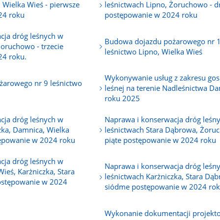
, Wielka Wieś - pierwsze
leśnictwach Lipno, Żoruchowo - d
24 roku
postępowanie w 2024 roku
cja dróg leśnych w
Budowa dojazdu pożarowego nr 
Żoruchowo - trzecie
leśnictwo Lipno, Wielka Wieś
4 roku.
Wykonywanie usług z zakresu gos
arowego nr 9 leśnictwo
leśnej na terenie Nadleśnictwa D
roku 2025
cja dróg leśnych w
Naprawa i konserwacja dróg leśn
zka, Damnica, Wielka
leśnictwach Stara Dąbrowa, Żoru
tępowanie w 2024 roku
piąte postępowanie w 2024 roku
cja dróg leśnych w
Naprawa i konserwacja dróg leśn
ieś, Karżniczka, Stara
leśnictwach Karżniczka, Stara Dąb
ostępowanie w 2024
siódme postępowanie w 2024 ro
Wykonanie dokumentacji projekt