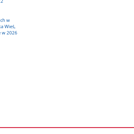
22
ych w
ka Wieś,
e w 2026