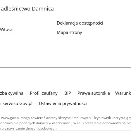
Nadleśnictwo Damnica
Deklaracja dostępności
Witosa
Mapa strony
użba cywilna
Profil zaufany
BIP
Prawa autorskie
Warunki
i serwisu Gov.pl
Ustawienia prywatności
 www.gov.pl mogą zawierać adresy skrzynek mailowych. Użytkownik korzystający
dobrowolnie podanych danych w wiadomości) w celu przesłania odpowiedzi na prz
ach przetwarzania danych osobowych.