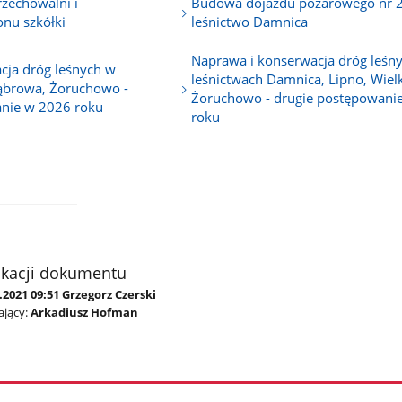
zechowalni i
Budowa dojazdu pożarowego nr 
nu szkółki
leśnictwo Damnica
Naprawa i konserwacja dróg leśn
cja dróg leśnych w
leśnictwach Damnica, Lipno, Wiel
Dąbrowa, Żoruchowo -
Żoruchowo - drugie postępowani
nie w 2026 roku
roku
ikacji dokumentu
.2021 09:51 Grzegorz Czerski
jący:
Arkadiusz Hofman