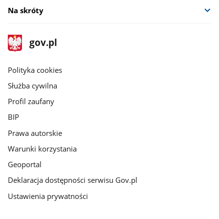
Na skróty
stopka
Strona
gov.pl
gov.pl
główna
gov.pl
Polityka cookies
Służba cywilna
Profil zaufany
BIP
Prawa autorskie
Warunki korzystania
Geoportal
Deklaracja dostępności serwisu Gov.pl
Ustawienia prywatności