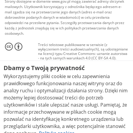
Strony dostępne w domenie www.gov.pl mogą zawierać adresy skrzynek
mailowych. Użytkownik korzystający z odnośnika będącego adresem e-
mail zgadza się na przetwarzanie jego danych (adres e-mail oraz
dobrowolnie podanych danych w wiadomości) w celu przesłania
odpowiedzi na przesłane pytania. Szczegóły przetwarzania danych przez
każdą z jednostek znajdują się w ich politykach przetwarzania danych
osobowych.
Treści tekstowe publikowane w serwisie (z
wyłączeniem treści audiowizualnych), są udostępniane
na licencji typu Creative Commons: uznanie autorstwa
- na tych samych warunkach 4.0 (CC BY-SA 4.0).
Materiały audiowizualne, w tym zdjęcia, materiały
Dbamy o Twoją prywatność
audio i wideo, są udostępniane na licencji typu
Creative Commons: uznanie autorstwa użycie
Wykorzystujemy pliki cookie w celu zapewnienia
niekomercyjne - bez utworów zależnych 4.0 (CC BY-
NC-ND 4.0), o ile nie jest to stwierdzone inaczej.
prawidłowego funkcjonowania naszej witryny oraz do
analizy ruchu i optymalizacji działania strony. Dzięki nim
możemy lepiej dostosować treści do potrzeb
użytkowników i stale ulepszać nasze usługi. Pamiętaj, że
informacje przechowywane w plikach cookie mogą
pozwalać na identyfikację konkretnego urządzenia lub
przeglądarki użytkownika, a więc potencjalnie stanowić