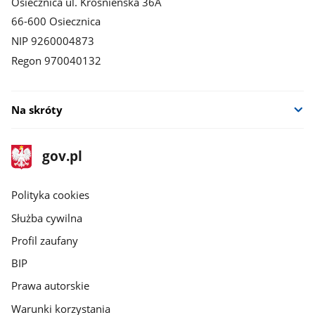
Osiecznica ul. Krośnieńska 36A
66-600 Osiecznica
NIP 9260004873
Regon 970040132
Na skróty
stopka
Strona
gov.pl
gov.pl
główna
gov.pl
Polityka cookies
Służba cywilna
Profil zaufany
BIP
Prawa autorskie
Warunki korzystania