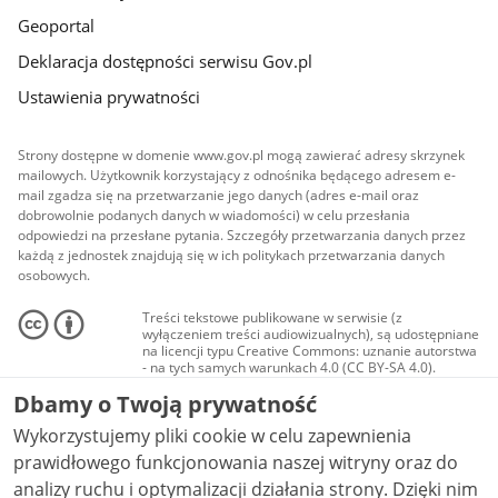
Geoportal
Deklaracja dostępności serwisu Gov.pl
Ustawienia prywatności
Strony dostępne w domenie www.gov.pl mogą zawierać adresy skrzynek
mailowych. Użytkownik korzystający z odnośnika będącego adresem e-
mail zgadza się na przetwarzanie jego danych (adres e-mail oraz
dobrowolnie podanych danych w wiadomości) w celu przesłania
odpowiedzi na przesłane pytania. Szczegóły przetwarzania danych przez
każdą z jednostek znajdują się w ich politykach przetwarzania danych
osobowych.
Treści tekstowe publikowane w serwisie (z
wyłączeniem treści audiowizualnych), są udostępniane
na licencji typu Creative Commons: uznanie autorstwa
- na tych samych warunkach 4.0 (CC BY-SA 4.0).
Materiały audiowizualne, w tym zdjęcia, materiały
Dbamy o Twoją prywatność
audio i wideo, są udostępniane na licencji typu
Creative Commons: uznanie autorstwa użycie
Wykorzystujemy pliki cookie w celu zapewnienia
niekomercyjne - bez utworów zależnych 4.0 (CC BY-
NC-ND 4.0), o ile nie jest to stwierdzone inaczej.
prawidłowego funkcjonowania naszej witryny oraz do
analizy ruchu i optymalizacji działania strony. Dzięki nim