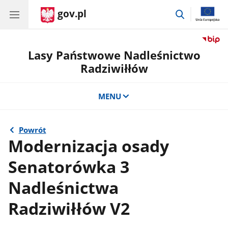
gov.pl
przejdź
do
wyszukiwar
Lasy Państwowe Nadleśnictwo
Radziwiłłów
MENU
Powrót
Modernizacja osady
Senatorówka 3
Nadleśnictwa
Radziwiłłów V2