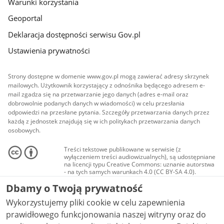
Warunki korzystania
Geoportal
Deklaracja dostępności serwisu Gov.pl
Ustawienia prywatności
Strony dostępne w domenie www.gov.pl mogą zawierać adresy skrzynek
mailowych. Użytkownik korzystający z odnośnika będącego adresem e-
mail zgadza się na przetwarzanie jego danych (adres e-mail oraz
dobrowolnie podanych danych w wiadomości) w celu przesłania
odpowiedzi na przesłane pytania. Szczegóły przetwarzania danych przez
każdą z jednostek znajdują się w ich politykach przetwarzania danych
osobowych.
Treści tekstowe publikowane w serwisie (z
wyłączeniem treści audiowizualnych), są udostępniane
na licencji typu Creative Commons: uznanie autorstwa
- na tych samych warunkach 4.0 (CC BY-SA 4.0).
Materiały audiowizualne, w tym zdjęcia, materiały
Dbamy o Twoją prywatność
audio i wideo, są udostępniane na licencji typu
Creative Commons: uznanie autorstwa użycie
Wykorzystujemy pliki cookie w celu zapewnienia
niekomercyjne - bez utworów zależnych 4.0 (CC BY-
NC-ND 4.0), o ile nie jest to stwierdzone inaczej.
prawidłowego funkcjonowania naszej witryny oraz do