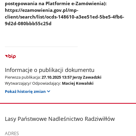
postępowania na Platformie e-Zamówienia):
https://ezamowienia.gov.pl/mp-
client/search/list/ocds-148610-a3ee51ed-5be5-4fb6-
9d2d-080bbb55c25d
Informacje o publikacji dokumentu
Pierwsza publikacja:
27.10.2025 13:57 Jerzy Zawadzki
Wytwarzający/ Odpowiadający:
Maciej Kowalski
Pokaż historię zmian
stopka
Lasy Państwowe Nadleśnictwo Radziwiłłów
ADRES