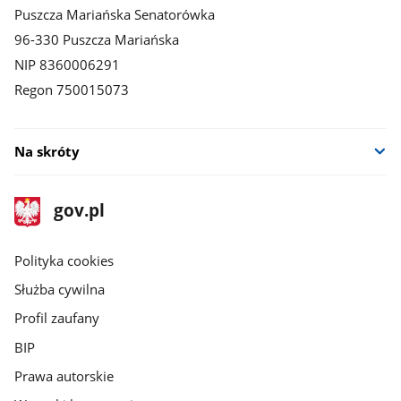
Puszcza Mariańska Senatorówka
96-330 Puszcza Mariańska
NIP 8360006291
Regon 750015073
Na skróty
stopka
Strona
gov.pl
gov.pl
główna
gov.pl
Polityka cookies
Służba cywilna
Profil zaufany
BIP
Prawa autorskie