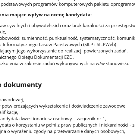
i podstawowych programów komputerowych
pakietu oprogramow
nia mające wpływ na ocenę kandydata:
raw cywilnych i obywatelskich oraz brak karalności za przestępst
ie,
obowości: sumienność, punktualność, systematyczność, komunik
 Informatycznego Lasów Państwowych (SILP i SILPWeb)
ającym jego wykorzystanie do realizacji powierzonych zadań.
nicznego Obiegu Dokumentacji EZD.
 szkolenia w zakresie zadań wykonywanych na w/w stanowisku
 dokumenty
 zawodowej,
potwierdzających wykształcenie i doświadczenie zawodowe
ifikacje,
andydata kwestionariusz osobowy – załącznik nr 1,
ata o korzystaniu w pełni z praw publicznych i niekaralności - za
yjna o wyrażeniu zgody na przetwarzanie danych osobowych,