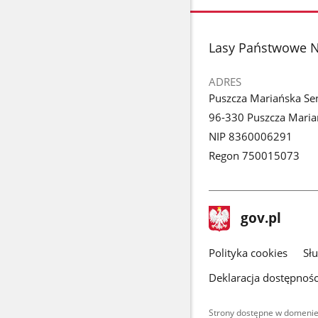
stopka
Lasy Państwowe N
ADRES
Puszcza Mariańska S
96-330 Puszcza Maria
NIP 8360006291
Regon 750015073
stopka
Strona
gov.pl
gov.pl
główna
gov.pl
Polityka cookies
Sł
Deklaracja dostępnośc
Strony dostępne w domenie