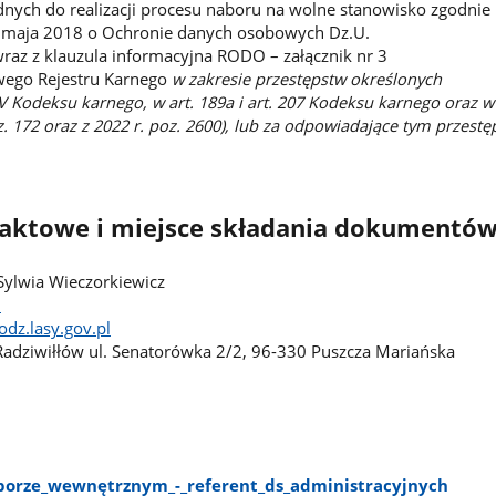
dnych do realizacji procesu naboru na wolne stanowisko zgodnie
0 maja 2018 o Ochronie danych osobowych Dz.U.
raz z klauzula informacyjna RODO – załącznik nr 3
owego Rejestru Karnego
w zakresie przestępstw określonych
XV Kodeksu karnego, w art. 189a i art. 207 Kodeksu karnego oraz w
poz. 172 oraz z 2022 r. poz. 2600), lub za odpowiadające tym prze
aktowe i miejsce składania dokumentó
ylwia Wieczorkiewicz
0
odz.lasy.gov.pl
adziwiłłów ul. Senatorówka 2/2, 96-330 Puszcza Mariańska
aborze​_wewnętrznym​_-​_referent​_ds​_administracyjnych