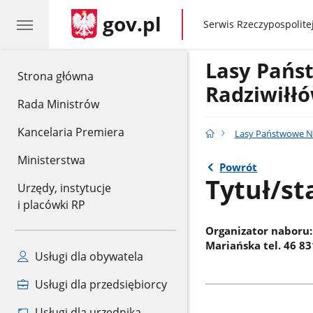
gov.pl
gov.pl
Serwis Rzeczypospolitej
Lasy Pańs
gov.pl
Strona główna
Radziwiłł
Rada Ministrów
Kancelaria Premiera
Lasy Państwowe Na
Ministerstwa
Powrót
Tytuł/st
Urzędy, instytucje
i placówki RP
Organizator naboru:
Mariańska tel. 46 83
Usługi dla obywatela
Usługi dla przedsiębiorcy
Usługi dla urzędnika