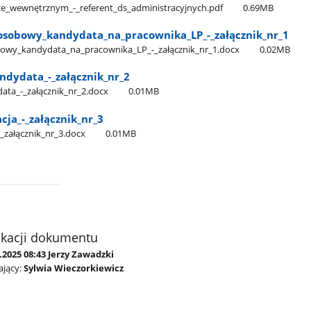
e​_wewnętrznym​_-​_referent​_ds​_administracyjnych.pdf
0.69MB
sobowy​_kandydata​_na​_pracownika​_LP​_-​_załącznik​_nr​_1
wy​_kandydata​_na​_pracownika​_LP​_-​_załącznik​_nr​_1.docx
0.02MB
dydata​_-​_załącznik​_nr​_2
ta​_-​_załącznik​_nr​_2.docx
0.01MB
ja​_-​_załącznik​_nr​_3
​_załącznik​_nr​_3.docx
0.01MB
ikacji dokumentu
.2025 08:43 Jerzy Zawadzki
jący:
Sylwia Wieczorkiewicz