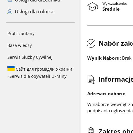
Wykształcenie:
Średnie
Usługi dla rolnika
Profil zaufany
Nabór zak
Baza wiedzy
Serwis Służby Cywilnej
Wynik Naboru:
Brak 
Сайт для громадян України
–
Serwis dla obywateli Ukrainy
Informacje
Adresaci naboru:
W naborze wewnętrzny
podpisania ogłoszeni
Zakres ob