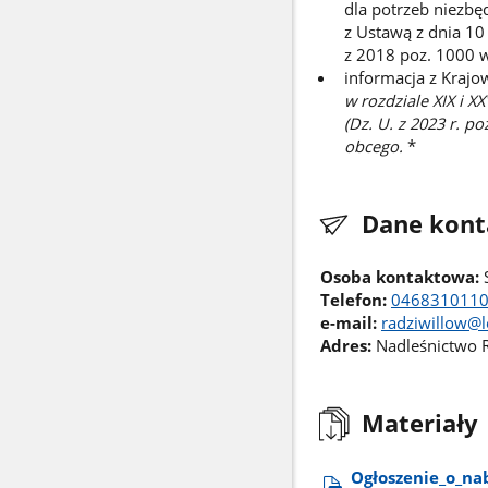
dla potrzeb niezbę
z Ustawą z dnia 1
z 2018 poz. 1000 w
informacja z Kraj
w rozdziale XIX i X
(Dz. U. z 2023 r. 
obcego.
*
Dane kont
Osoba kontaktowa:
S
Telefon:
046831011
e-mail:
radziwillow@l
Adres:
Nadleśnictwo R
Materiały
Ogłoszenie​_o​_n