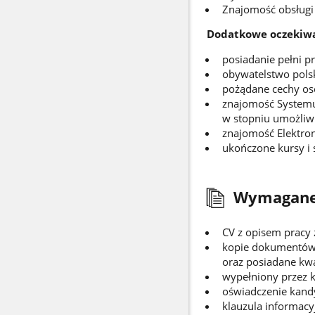
Znajomość obsług
Dodatkowe oczekiwa
posiadanie pełni p
obywatelstwo polsk
pożądane cechy os
znajomość Systemu
w stopniu umożliwi
znajomość Elektro
ukończone kursy i
Wymagane
CV z opisem pracy
kopie dokumentów 
oraz posiadane kwal
wypełniony przez k
oświadczenie kandyd
klauzula informac