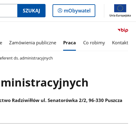
Logowanie
SZUKAJ
mObywatel
do
panelu
e
Zamówienia publiczne
Praca
Co robimy
Kontakt
ferent ds. administracyjnych
dministracyjnych
wo Radziwiłłów ul. Senatorówka 2/2, 96-330 Puszcza