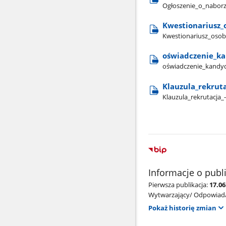
Ogłoszenie​_o​_naborz
Kwestionariusz​_o
Kwestionariusz​_osobo
oświadczenie​_kan
oświadczenie​_kandyda
Klauzula​_rekrutac
Klauzula​_rekrutacja​_-
Informacje o publ
Pierwsza publikacja:
17.06
Wytwarzający/ Odpowiada
Pokaż historię zmian