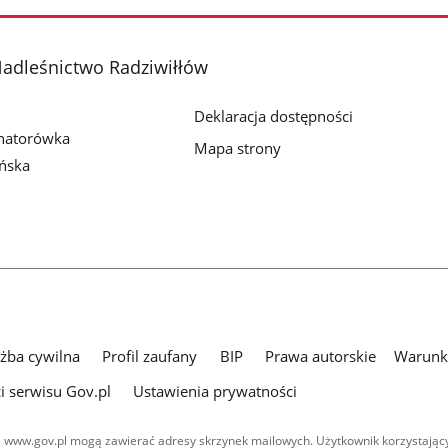
adleśnictwo Radziwiłłów
Deklaracja dostępności
enatorówka
Mapa strony
ńska
użba cywilna
Profil zaufany
BIP
Prawa autorskie
Warunki
i serwisu Gov.pl
Ustawienia prywatności
 www.gov.pl mogą zawierać adresy skrzynek mailowych. Użytkownik korzystający