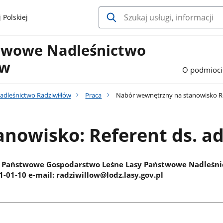
 Polskiej
twowe Nadleśnictwo
ów
O podmioci
dleśnictwo Radziwiłłów
Praca
Nabór wewnętrzny na stanowisko Re
anowisko: Referent ds. a
 Państwowe Gospodarstwo Leśne Lasy Państwowe Nadleśnict
1-01-10 e-mail: radziwillow@lodz.lasy.gov.pl