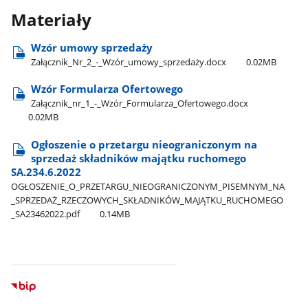
Materiały
Wzór umowy sprzedaży
Załącznik​_Nr​_2​_-​_Wzór​_umowy​_sprzedaży.docx
0.02MB
Wzór Formularza Ofertowego
Załącznik​_nr​_1​_-​_Wzór​_Formularza​_Ofertowego.docx
0.02MB
Ogłoszenie o przetargu nieograniczonym na
sprzedaż składników majątku ruchomego
SA.234.6.2022
OGŁOSZENIE​_O​_PRZETARGU​_NIEOGRANICZONYM​_PISEMNYM​_NA​
_SPRZEDAŻ​_RZECZOWYCH​_SKŁADNIKÓW​_MAJĄTKU​_RUCHOMEGO​
_SA23462022.pdf
0.14MB