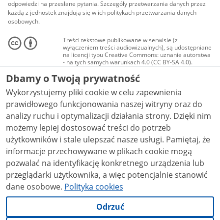
odpowiedzi na przesłane pytania. Szczegóły przetwarzania danych przez
każdą z jednostek znajdują się w ich politykach przetwarzania danych
osobowych.
Treści tekstowe publikowane w serwisie (z
wyłączeniem treści audiowizualnych), są udostępniane
na licencji typu Creative Commons: uznanie autorstwa
- na tych samych warunkach 4.0 (CC BY-SA 4.0).
Materiały audiowizualne, w tym zdjęcia, materiały
Dbamy o Twoją prywatność
audio i wideo, są udostępniane na licencji typu
Creative Commons: uznanie autorstwa użycie
Wykorzystujemy pliki cookie w celu zapewnienia
niekomercyjne - bez utworów zależnych 4.0 (CC BY-
NC-ND 4.0), o ile nie jest to stwierdzone inaczej.
prawidłowego funkcjonowania naszej witryny oraz do
analizy ruchu i optymalizacji działania strony. Dzięki nim
możemy lepiej dostosować treści do potrzeb
użytkowników i stale ulepszać nasze usługi. Pamiętaj, że
informacje przechowywane w plikach cookie mogą
pozwalać na identyfikację konkretnego urządzenia lub
przeglądarki użytkownika, a więc potencjalnie stanowić
dane osobowe.
Polityka cookies
Odrzuć