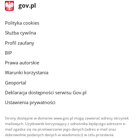
stopka
Strona
gov.pl
gov.pl
główna
gov.pl
Polityka cookies
Służba cywilna
Profil zaufany
BIP
Prawa autorskie
Warunki korzystania
Geoportal
Deklaracja dostępności serwisu Gov.pl
Ustawienia prywatności
Strony dostępne w domenie www.gov.pl mogą zawierać adresy skrzynek
mailowych. Użytkownik korzystający z odnośnika będącego adresem e-
mail zgadza się na przetwarzanie jego danych (adres e-mail oraz
dobrowolnie podanych danych w wiadomości) w celu przesłania