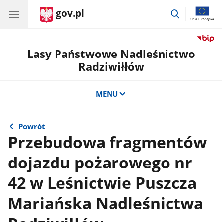
gov.pl
przejdź
do
wyszukiwar
Lasy Państwowe Nadleśnictwo
Radziwiłłów
MENU
Powrót
Przebudowa fragmentów
dojazdu pożarowego nr
42 w Leśnictwie Puszcza
Mariańska Nadleśnictwa