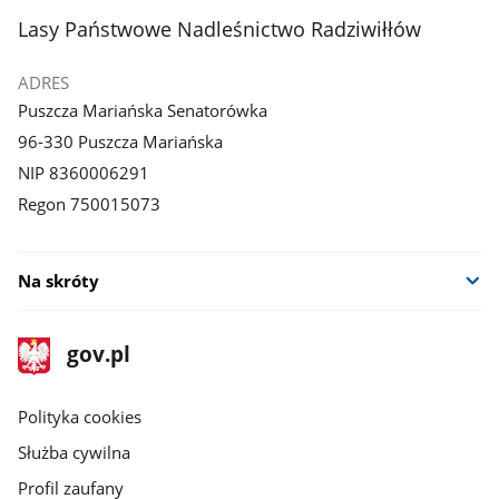
stopka
Lasy Państwowe Nadleśnictwo Radziwiłłów
ADRES
Puszcza Mariańska Senatorówka
96-330 Puszcza Mariańska
NIP 8360006291
Regon 750015073
Na skróty
stopka
Strona
gov.pl
gov.pl
główna
gov.pl
Polityka cookies
Służba cywilna
Profil zaufany