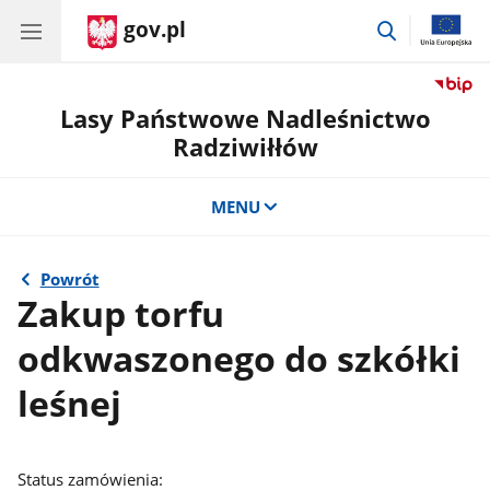
gov.pl
przejdź
do
wyszukiwar
Lasy Państwowe Nadleśnictwo
Radziwiłłów
MENU
Powrót
Zakup torfu
odkwaszonego do szkółki
leśnej
Status zamówienia: