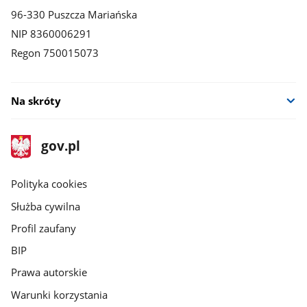
96-330 Puszcza Mariańska
NIP 8360006291
Regon 750015073
Na skróty
stopka
Strona
gov.pl
gov.pl
główna
gov.pl
Polityka cookies
Służba cywilna
Profil zaufany
BIP
Prawa autorskie
Warunki korzystania