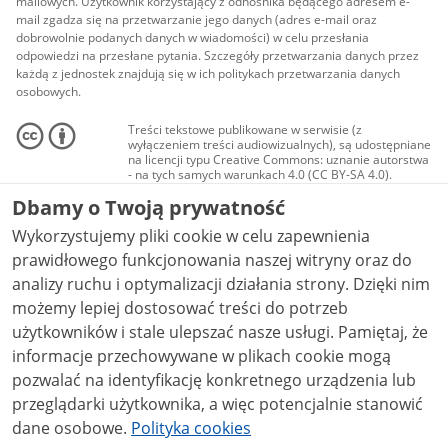
mailowych. Użytkownik korzystający z odnośnika będącego adresem e-
mail zgadza się na przetwarzanie jego danych (adres e-mail oraz
dobrowolnie podanych danych w wiadomości) w celu przesłania
odpowiedzi na przesłane pytania. Szczegóły przetwarzania danych przez
każdą z jednostek znajdują się w ich politykach przetwarzania danych
osobowych.
Treści tekstowe publikowane w serwisie (z
wyłączeniem treści audiowizualnych), są udostępniane
na licencji typu Creative Commons: uznanie autorstwa
- na tych samych warunkach 4.0 (CC BY-SA 4.0).
Materiały audiowizualne, w tym zdjęcia, materiały
Dbamy o Twoją prywatność
audio i wideo, są udostępniane na licencji typu
Creative Commons: uznanie autorstwa użycie
Wykorzystujemy pliki cookie w celu zapewnienia
niekomercyjne - bez utworów zależnych 4.0 (CC BY-
NC-ND 4.0), o ile nie jest to stwierdzone inaczej.
prawidłowego funkcjonowania naszej witryny oraz do
analizy ruchu i optymalizacji działania strony. Dzięki nim
możemy lepiej dostosować treści do potrzeb
użytkowników i stale ulepszać nasze usługi. Pamiętaj, że
informacje przechowywane w plikach cookie mogą
pozwalać na identyfikację konkretnego urządzenia lub
przeglądarki użytkownika, a więc potencjalnie stanowić
dane osobowe.
Polityka cookies