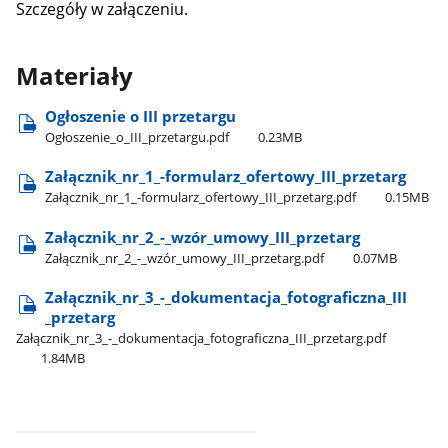
Szczegóły w załączeniu.
Materiały
Ogłoszenie o III przetargu
Ogłoszenie​_o​_III​_przetargu.pdf
0.23MB
Załącznik​_nr​_1​_-formularz​_ofertowy​_III​_przetarg
Załącznik​_nr​_1​_-formularz​_ofertowy​_III​_przetarg.pdf
0.15MB
Załącznik​_nr​_2​_-​_wzór​_umowy​_III​_przetarg
Załącznik​_nr​_2​_-​_wzór​_umowy​_III​_przetarg.pdf
0.07MB
Załącznik​_nr​_3​_-​_dokumentacja​_fotograficzna​_III​
_przetarg
Załącznik​_nr​_3​_-​_dokumentacja​_fotograficzna​_III​_przetarg.pdf
1.84MB