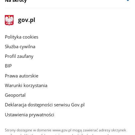
Na skróty
stopka
Strona
gov.pl
gov.pl
główna
gov.pl
Polityka cookies
Służba cywilna
Profil zaufany
BIP
Prawa autorskie
Warunki korzystania
Geoportal
Deklaracja dostępności serwisu Gov.pl
Ustawienia prywatności
Strony dostępne w domenie www.gov.pl mogą zawierać adresy skrzynek