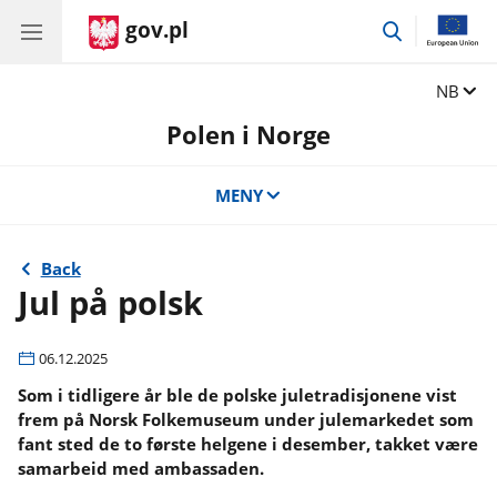
gov.pl
przejdź
do
wyszukiwar
Zmień j
NB
Polen i Norge
MENY
Back
Jul på polsk
06.12.2025
Som i tidligere år ble de polske juletradisjonene vist
frem på Norsk Folkemuseum under julemarkedet som
fant sted de to første helgene i desember, takket være
samarbeid med ambassaden.