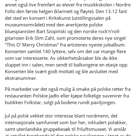
annet også live fremført av elever fra musikkskolen i Nordre
Follo den første helgen (klarinett og fløyte). Den 13.12 fant
det sted en konsert i Kirkekunst (utstillingssalen på
museumsområdet) med den anerkjente polske
bluespianisten Bart Szopiński og den norske rock’n’roll-
gitaristen Erik Slim Zahl, som promoterte deres nye singel
"This O’ Merry Christmas" fra artistenes nyeste julealbum.
Konserten samlet 140 lyttere, selv om det var mange flere
som var interesserte. Av sikkerhetsårsaker ble de ikke
sluppet inn i salen, men sendt til balkongene en etasje opp.
Konserten ble svært godt mottatt og ble avsluttet med
ekstranummer.
På markedet var det også mulig å smake på polske retter fra
restauranten Polskie Jadło eller kjøpe folkelige suvenirer fra
butikken Folkstar, solgt på bodene rundt paviljongen.
Jul på polsk vekket stor interesse blant nordmenn, det
internasjonale samfunnet som bor her, inkludert polakker,
samt utenlandske gruppebesøk til friluftsmuseet. Vi anslår
at antallet besøkende til den polske paviljongen i løpet av de