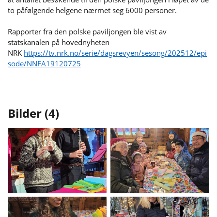
to påfølgende helgene nærmet seg 6000 personer.
Rapporter fra den polske paviljongen ble vist av
statskanalen på hovednyheten
NRK
https://tv.nrk.no/serie/dagsrevyen/sesong/202512/epi
sode/NNFA19120725
Bilder (4)
Vis
Vis
bilde
bilde