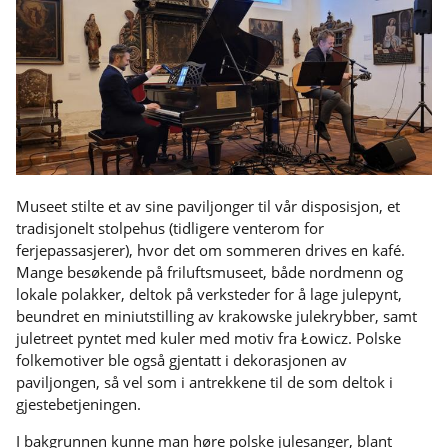
Museet stilte et av sine paviljonger til vår disposisjon, et
tradisjonelt stolpehus (tidligere venterom for
ferjepassasjerer), hvor det om sommeren drives en kafé.
Mange besøkende på friluftsmuseet, både nordmenn og
lokale polakker, deltok på verksteder for å lage julepynt,
beundret en miniutstilling av krakowske julekrybber, samt
juletreet pyntet med kuler med motiv fra Łowicz. Polske
folkemotiver ble også gjentatt i dekorasjonen av
paviljongen, så vel som i antrekkene til de som deltok i
gjestebetjeningen.
I bakgrunnen kunne man høre polske julesanger, blant