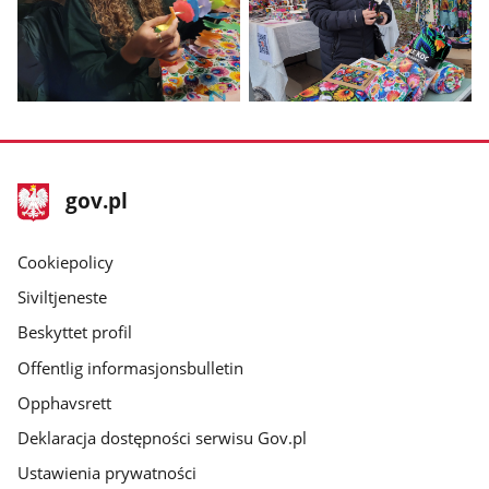
1
2
i
i
galleriet
galleriet
Vis
Vis
bilde
bilde
3
4
i
i
stopka
Hovedside
gov.pl
galleriet
galleriet
gov.pl
gov.pl
Cookiepolicy
Siviltjeneste
Beskyttet profil
Offentlig informasjonsbulletin
Opphavsrett
Deklaracja dostępności serwisu Gov.pl
Ustawienia prywatności