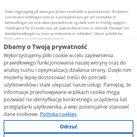
Sider tilgjengelig på www.gov.pl kan inneholde e-postadresser. Brukeren
som bruker koblingen som er e-postadressen, gir sitt samtykke til
behandlingen av sine data (postadresse og data som er frivillig oppgitt i
meldingen) for å sende svar på spørsmålene som er tilsendt. Detaljer om
databehandlingen av hver av enhetene er inkludert i deres politikk for
behandling av personopplysninger.
Dbamy o Twoją prywatność
Alt innhold publisert på nettsiden tilgjengeliggjøres
Wykorzystujemy pliki cookie w celu zapewnienia
under lisensen
Creative Commons Attribusjon 3.0 PL
,
med mindre annet er oppgitt.
prawidłowego funkcjonowania naszej witryny oraz do
analizy ruchu i optymalizacji działania strony. Dzięki nim
możemy lepiej dostosować treści do potrzeb
użytkowników i stale ulepszać nasze usługi. Pamiętaj, że
informacje przechowywane w plikach cookie mogą
pozwalać na identyfikację konkretnego urządzenia lub
przeglądarki użytkownika, a więc potencjalnie stanowić
dane osobowe.
Polityka cookies
Odrzuć