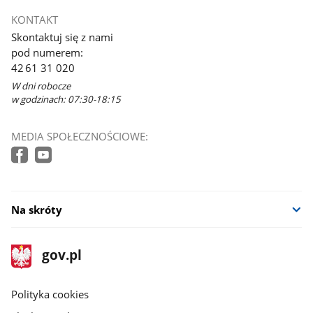
KONTAKT
Skontaktuj się z nami
pod numerem:
42 61 31 020
W dni robocze
w godzinach: 07:30-18:15
MEDIA SPOŁECZNOŚCIOWE:
Na skróty
stopka
Strona
gov.pl
gov.pl
główna
gov.pl
Polityka cookies