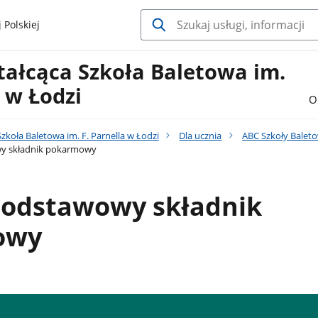
 Polskiej
tałcąca Szkoła Baletowa im.
a w Łodzi
O
zkoła Baletowa im. F. Parnella w Łodzi
Dla ucznia
ABC Szkoły Balet
y składnik pokarmowy
podstawowy składnik
owy