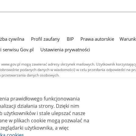
użba cywilna
Profil zaufany
BIP
Prawa autorskie
Warunki
i serwisu Gov.pl
Ustawienia prywatności
 www.gov.pl mogą zawierać adresy skrzynek mailowych. Użytkownik korzystający
dobrowolnie podanych danych w wiadomości) w celu przesłania odpowiedzi na prz
ach przetwarzania danych osobowych.
we publikowane w serwisie (z wyłączeniem treści audiowizualnych), są
 na licencji typu Creative Commons: uznanie autorstwa - na tych samych
 (CC BY-SA 4.0). Materiały audiowizualne, w tym zdjęcia, materiały audio i wideo
ienia prawidłowego funkcjonowania
ane na licencji typu Creative Commons: uznanie autorstwa użycie niekomercyjne 
ależnych 4.0 (CC BY-NC-ND 4.0), o ile nie jest to stwierdzone inaczej.
i działania strony. Dzięki nim
 użytkowników i stale ulepszać nasze
zeglądarki użytkownika, a więc
yka cookies