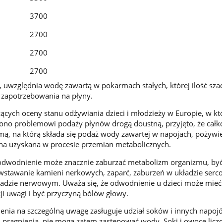
3700
2700
2700
2700
uwzględnia wodę zawartą w pokarmach stałych, której ilość szac
zapotrzebowania na płyny.
cych oceny stanu odżywiania dzieci i młodzieży w Europie, w kt
ono problemowi podaży płynów drogą doustną, przyjęto, że całk
mą, na którą składa się podaż wody zawartej w napojach, pożywi
na uzyskana w procesie przemian metabolicznych.
e odwodnienie może znacznie zaburzać metabolizm organizmu, by
wstawanie kamieni nerkowych, zaparć, zaburzeń w układzie serc
adzie nerwowym. Uważa się, że odwodnienie u dzieci może mie
ji uwagi i być przyczyną bólów głowy.
nia na szczególną uwagę zasługuje udział soków i innych napojó
u pragnienia, nie mogą zatem zastępować wody. Soki i owoce licz