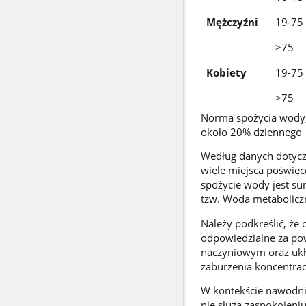
Mężczyźni
19-75
>75
Kobiety
19-75
>75
Norma spożycia wody, 
około 20% dziennego 
Według danych dotyczą
wiele miejsca poświęc
spożycie wody jest su
tzw. Woda metabolicz
Należy podkreślić, ż
odpowiedzialne za po
naczyniowym oraz ukł
zaburzenia koncentrac
W kontekście nawodnie
nie służą zaspokojeni