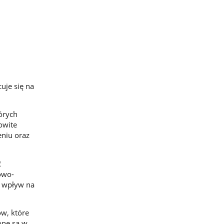
uje się na
órych
owite
eniu oraz
ć
owo-
ć wpływ na
w, które
one są w