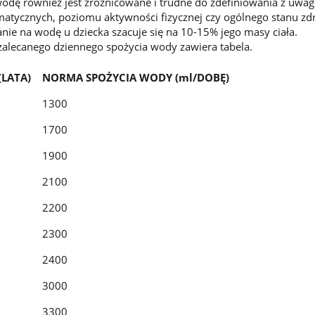
dę również jest zróżnicowane i trudne do zdefiniowania z uwag
atycznych, poziomu aktywności fizycznej czy ogólnego stanu zd
ie na wodę u dziecka szacuje się na 10-15% jego masy ciała.
alecanego dziennego spożycia wody zawiera tabela.
(LATA)
NORMA SPOŻYCIA WODY (ml/DOBĘ)
1300
1700
1900
2100
2200
2300
2400
3000
3300