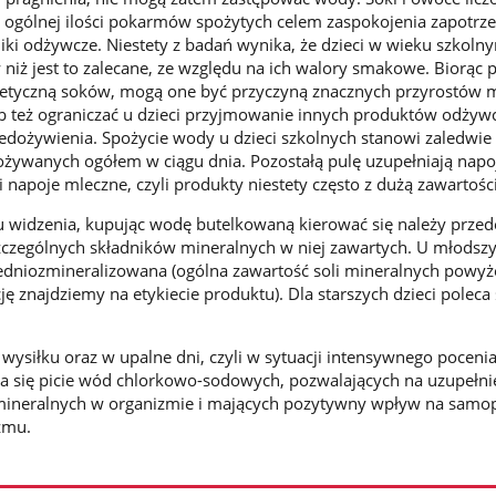
i ogólnej ilości pokarmów spożytych celem zaspokojenia zapotr
iki odżywcze. Niestety z badań wynika, że dzieci w wieku szkolny
 niż jest to zalecane, ze względu na ich walory smakowe. Biorąc
etyczną soków, mogą one być przyczyną znacznych przyrostów m
lub też ograniczać u dzieci przyjmowanie innych produktów odżyw
niedożywienia. Spożycie wody u dzieci szkolnych stanowi zaledwi
żywanych ogółem w ciągu dnia. Pozostałą pulę uzupełniają napo
i napoje mleczne, czyli produkty niestety często z dużą zawartośc
 widzenia, kupując wodę butelkowaną kierować się należy przed
zczególnych składników mineralnych w niej zawartych. U młodszy
edniozmineralizowana (ogólna zawartość soli mineralnych powyż
ę znajdziemy na etykiecie produktu). Dla starszych dzieci poleca
siłku oraz w upalne dni, czyli w sytuacji intensywnego pocenia
eca się picie wód chlorkowo-sodowych, pozwalających na uzupełni
ineralnych w organizmie i mających pozytywny wpływ na samo
zmu.