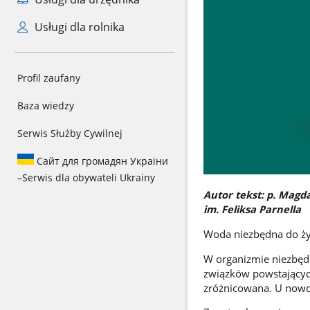
Usługi dla rolnika
Profil zaufany
Baza wiedzy
Serwis Służby Cywilnej
Сайт для громадян України
–
Serwis dla obywateli Ukrainy
Autor tekst: p. Magd
im. Feliksa Parnella
Woda niezbędna do ży
W organizmie niezbędn
związków powstającyc
zróżnicowana. U nowo