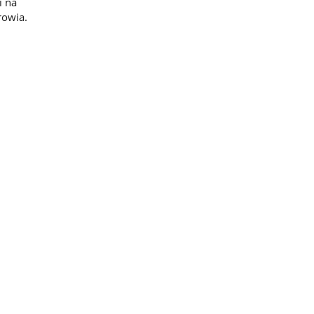
i na
rowia.