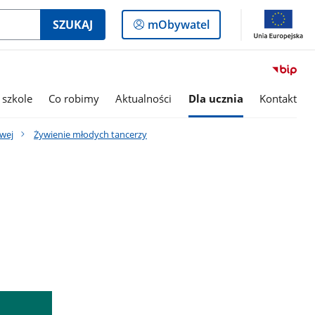
Logowanie
SZUKAJ
mObywatel
do
panelu
 szkole
Co robimy
Aktualności
Dla ucznia
Kontakt
owej
Żywienie młodych tancerzy