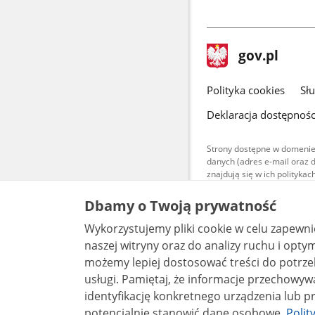
stopka
Strona
gov.pl
gov.pl
główna
gov.pl
Polityka cookies
Sł
Deklaracja dostępnośc
Strony dostępne w domenie
danych (adres e-mail oraz 
znajdują się w ich polityk
Treści teksto
Dbamy o Twoją prywatność
udostępniane
warunkach 4.0
Wykorzystujemy pliki cookie w celu zapewn
są udostępni
bez utworów z
naszej witryny oraz do analizy ruchu i optymalizacj
możemy lepiej dostosować treści do potrzeb
usługi. Pamiętaj, że informacje przechowywane w plikach cookie mogą pozwalać na
identyfikację konkretnego urządzenia lub pr
potencjalnie stanowić dane osobowe.
Polit