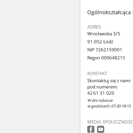
stopka
Ogólnokształcąca 
ADRES
Wrocławska 3/5
91-052 Łódź
NIP 7262159001
Regon 000648215
KONTAKT
Skontaktuj się z nami
pod numerem:
42 61 31 020
W dni robocze
w godzinach: 07:30-18:15
MEDIA SPOŁECZNOŚC