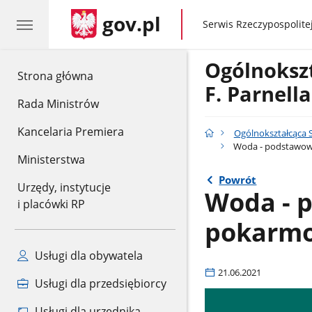
gov.pl
gov.pl
Serwis Rzeczypospolitej
Ogólnoksz
gov.pl
Strona główna
F. Parnell
Rada Ministrów
Kancelaria Premiera
Ogólnokształcąca S
Woda - podstawow
Ministerstwa
Powrót
Urzędy, instytucje
Woda - 
i placówki RP
pokarm
Usługi dla obywatela
21.06.2021
Usługi dla przedsiębiorcy
Usługi dla urzędnika