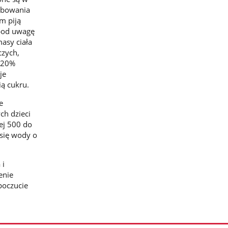
zebowania
m piją
 pod uwagę
asy ciała
czych,
e 20%
je
ią cukru.
e
ch dzieci
ej 500 do
 się wody o
 i
enie
poczucie