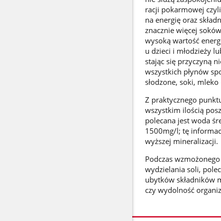
racji pokarmowej czyl
na energię oraz składn
znacznie więcej soków
wysoką wartość energ
u dzieci i młodzieży 
stając się przyczyną 
wszystkich płynów spo
słodzone, soki, mleko 
Z praktycznego punktu
wszystkim ilością pos
polecana jest woda śr
1500mg/l; tę informacj
wyższej mineralizacji.
Podczas wzmożonego wy
wydzielania soli, pol
ubytków składników m
czy wydolność organi