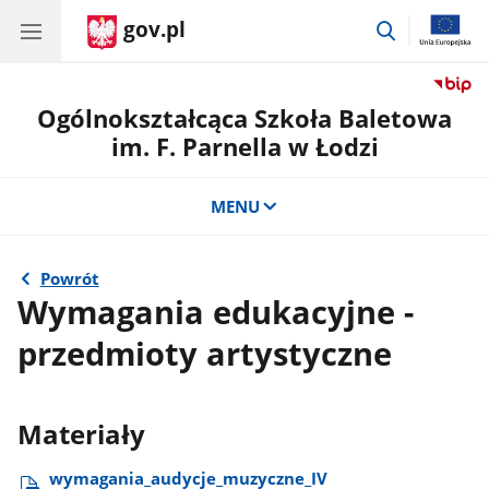
gov.pl
przejdź
do
wyszukiwar
Ogólnokształcąca Szkoła Baletowa
im. F. Parnella w Łodzi
MENU
Powrót
Wymagania edukacyjne -
przedmioty artystyczne
Materiały
wymagania​_audycje​_muzyczne​_IV