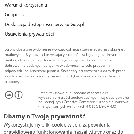
Warunki korzystania
Geoportal
Deklaracja dostępności serwisu Gov.pl
Ustawienia prywatności
Strony dostępne w domenie www.gov.pl mogą zawierać adresy skrzynek
mailowych. Użytkownik korzystający z odnośnika będącego adresem e-
mail zgadza się na przetwarzanie jego danych (adres e-mail oraz
dobrowolnie podanych danych w wiadomości) w celu przesłania
odpowiedzi na przesłane pytania. Szczegóły przetwarzania danych przez
każdą z jednostek znajdują się w ich politykach przetwarzania danych
osobowych.
Treści tekstowe publikowane w serwisie (z
wyłączeniem treści audiowizualnych), są udostępniane
na licencji typu Creative Commons: uznanie autorstwa
- na tych samych warunkach 4.0 (CC BY-SA 4.0).
Materiały audiowizualne, w tym zdjęcia, materiały
Dbamy o Twoją prywatność
audio i wideo, są udostępniane na licencji typu
Creative Commons: uznanie autorstwa użycie
Wykorzystujemy pliki cookie w celu zapewnienia
niekomercyjne - bez utworów zależnych 4.0 (CC BY-
NC-ND 4.0), o ile nie jest to stwierdzone inaczej.
prawidłowego funkcjonowania naszej witryny oraz do