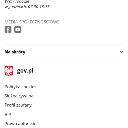
W dni robocze
w godzinach: 07:30-18:15
MEDIA SPOŁECZNOŚCIOWE:
Na skróty
stopka
Strona
gov.pl
gov.pl
główna
gov.pl
Polityka cookies
Służba cywilna
Profil zaufany
BIP
Prawa autorskie