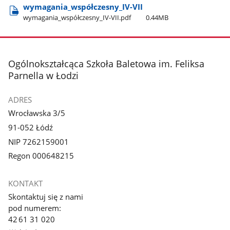
wymagania​_współczesny​_IV-VII
wymagania​_współczesny​_IV-VII.pdf
0.44MB
stopka
Ogólnokształcąca Szkoła Baletowa im. Feliksa
Parnella w Łodzi
ADRES
Wrocławska 3/5
91-052 Łódź
NIP 7262159001
Regon 000648215
KONTAKT
Skontaktuj się z nami
pod numerem:
42 61 31 020