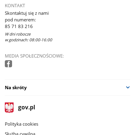
KONTAKT
Skontaktuj się z nami
pod numerem:
85 71 83 216
W dni robocze
w godzinach: 08:00-16:00
MEDIA SPOŁECZNOŚCIOWE:
Na skróty
stopka
Strona
gov.pl
gov.pl
główna
gov.pl
Polityka cookies
Służba cywilna