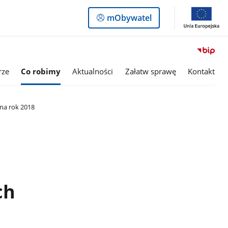
Logowanie
mObywatel
do
panelu
rze
Co robimy
Aktualności
Załatw sprawę
Kontakt
na rok 2018
ch