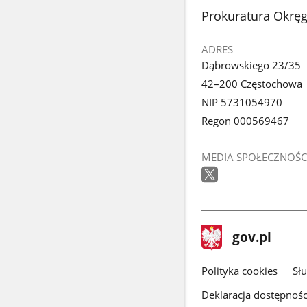
stopka
Prokuratura Okrę
ADRES
Dąbrowskiego 23/35
42–200 Częstochowa
NIP 5731054970
Regon 000569467
MEDIA SPOŁECZNOŚC
stopka
Strona
gov.pl
gov.pl
główna
gov.pl
Polityka cookies
Sł
Deklaracja dostępnośc