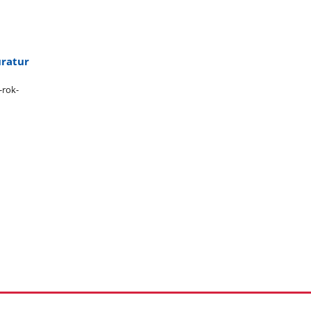
uratur
-rok-