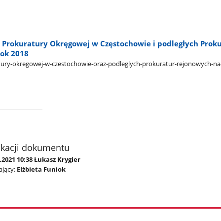
ci Prokuratury Okręgowej w Częstochowie i podległych Prok
ok 2018
atury-okregowej-w-czestochowie-oraz-podleglych-prokuratur-rejonowych-na
ikacji dokumentu
.2021 10:38 Łukasz Krygier
jący:
Elżbieta Funiok