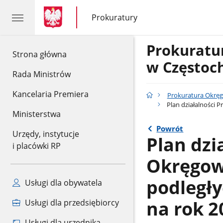
gov.pl
gov.pl
Prokuratury
gov.pl
Prokuratury
Prokurat
gov.pl
Strona główna
w Częstoc
Rada Ministrów
Kancelaria Premiera
Prokuratura Okrę
Plan działalności 
Ministerstwa
Powrót
Urzędy, instytucje
Plan dzi
i placówki RP
Okręgow
podległ
Usługi dla obywatela
na rok 2
Usługi dla przedsiębiorcy
Usługi dla urzędnika