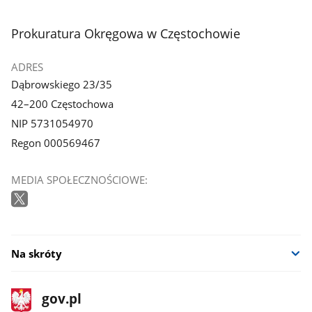
stopka
Prokuratura Okręgowa w Częstochowie
ADRES
Dąbrowskiego 23/35
42–200 Częstochowa
NIP 5731054970
Regon 000569467
MEDIA SPOŁECZNOŚCIOWE:
Na skróty
stopka
Strona
gov.pl
gov.pl