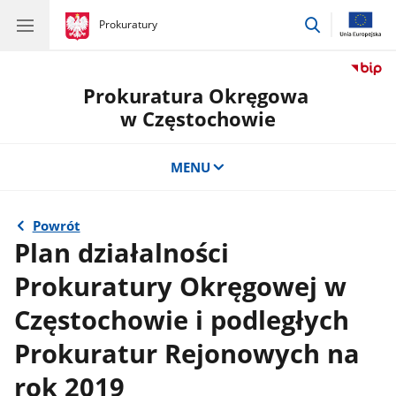
przejdź
gov.pl
Prokuratury
gov.pl
Prokuratury
do
wyszukiwar
Prokuratura Okręgowa
w Częstochowie
MENU
Powrót
Plan działalności
Prokuratury Okręgowej w
Częstochowie i podległych
Prokuratur Rejonowych na
rok 2019