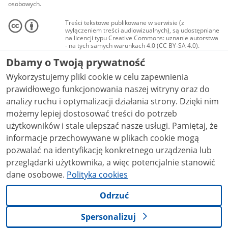
osobowych.
Treści tekstowe publikowane w serwisie (z
wyłączeniem treści audiowizualnych), są udostępniane
na licencji typu Creative Commons: uznanie autorstwa
- na tych samych warunkach 4.0 (CC BY-SA 4.0).
Materiały audiowizualne, w tym zdjęcia, materiały
Dbamy o Twoją prywatność
audio i wideo, są udostępniane na licencji typu
Creative Commons: uznanie autorstwa użycie
Wykorzystujemy pliki cookie w celu zapewnienia
niekomercyjne - bez utworów zależnych 4.0 (CC BY-
NC-ND 4.0), o ile nie jest to stwierdzone inaczej.
prawidłowego funkcjonowania naszej witryny oraz do
analizy ruchu i optymalizacji działania strony. Dzięki nim
możemy lepiej dostosować treści do potrzeb
użytkowników i stale ulepszać nasze usługi. Pamiętaj, że
informacje przechowywane w plikach cookie mogą
pozwalać na identyfikację konkretnego urządzenia lub
przeglądarki użytkownika, a więc potencjalnie stanowić
dane osobowe.
Polityka cookies
Odrzuć
Spersonalizuj