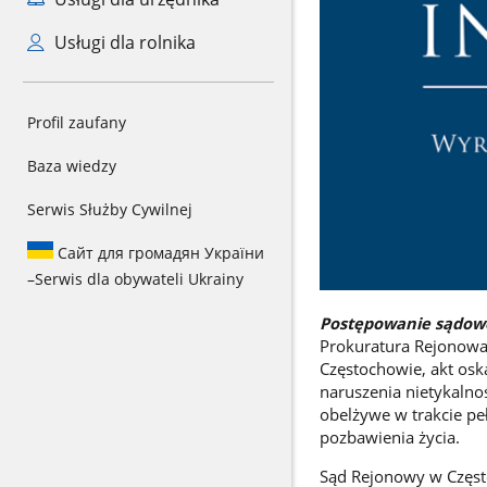
Usługi dla rolnika
Profil zaufany
Baza wiedzy
Serwis Służby Cywilnej
Сайт для громадян України
–
Serwis dla obywateli Ukrainy
Postępowanie sądow
Prokuratura Rejonowa
Częstochowie, akt osk
naruszenia nietykalno
obelżywe w trakcie p
pozbawienia życia.
Sąd Rejonowy w Częst