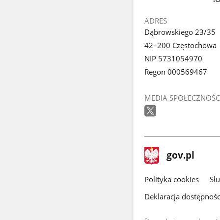
ADRES
Dąbrowskiego 23/35
42–200 Częstochowa
NIP 5731054970
Regon 000569467
MEDIA SPOŁECZNOŚC
stopka
Strona
gov.pl
gov.pl
główna
gov.pl
Polityka cookies
Sł
Deklaracja dostępnośc