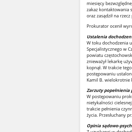
miesięcy bezwzględne
zakaz kontaktowania s
oraz zasądził na rzec
Prokurator ocenił wyro
Ustalenia dochodzen
W toku dochodzenia u
Specjalistycznego w C
powiatu częstochowsk
znieważył lekarkę uży
kopnął. W trakcie teg
postępowaniu ustalono
Kamil B. wielokrotnie
Zarzuty popełnienia 
W postępowaniu prokur
nietykalności cielesn
trakcie pełnienia cz
życia. Przesłuchany p
Opinia sądowo-psych
Z uzyskanej w dochodz