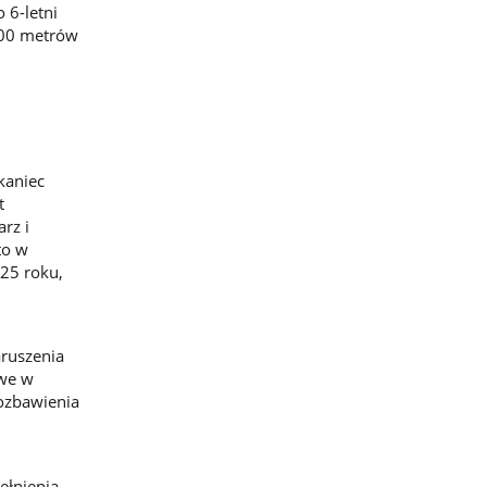
 6-letni
 100 metrów
kaniec
t
rz i
to w
025 roku,
aruszenia
ywe w
ozbawienia
ełnienia