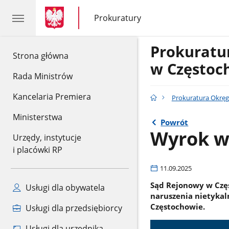
gov.pl
gov.pl
Prokuratury
gov.pl
Prokuratury
Prokurat
gov.pl
Strona główna
w Częstoc
Rada Ministrów
Kancelaria Premiera
Prokuratura Okrę
Ministerstwa
Powrót
Wyrok w
Urzędy, instytucje
i placówki RP
11.09.2025
Sąd Rejonowy w Czę
Usługi dla obywatela
naruszenia nietykaln
Częstochowie.
Usługi dla przedsiębiorcy
Usługi dla urzędnika