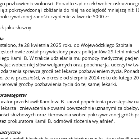
go pozbawienia wolności. Ponadto sąd orzekł wobec oskarżonego
ię z pokrzywdzoną i zbliżania do niej na odległość mniejszą niż
z pokrzywdzonej zadośćuczynienie w kwocie 5000 zł.
k jako słuszny.
ia
stalono, że 28 kwietnia 2025 roku do Wojewódzkiego Szpitala
zęstochowie został przywieziony przez policjantów 29-letni miesz
iego Kamil B. W trakcie udzielania mu pomocy medycznej pacjen
wając wobec niej słów wulgarnych oraz popchnął ją, uderzył w twa
o zdarzenia sprawca groził też lekarce pozbawieniem życia. Ponad
, że w przeszłości, w okresie od sierpnia 2024 roku do lutego 2
 kierował groźby pozbawienia życia do tej samej lekarki.
przestępstw
ator przedstawił Kamilowi B. zarzut popełnienia przestępstw n
ej lekarza i znieważenia słowami powszechnie uznanymi za obelż
ynności służbowych oraz kierowania wobec pokrzywdzonej gróźb p
rzez prokuratora Kamil B. odmówił złożenia wyjaśnień.
iatryczna
eniu opinii biegłych lekarzy psychiatrów wynika, że w chwili pop