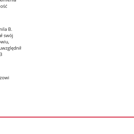
ność
ila B.
ł swój
owiu,
uwzględnił
 3
rzowi