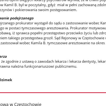
w Kamil B. był w poczytalny, gdyż miał w pełni zachowaną zdol
 czynów i pokierowania swoim postępowaniem.
wanie podejrzanego
jrzanego prokurator wystąpił do sądu o zastosowanie wobec Kam
go w postaci tymczasowego aresztowania. Prokurator motywowa
bawą, iż sprawca popełni przestępstwo przeciwko życiu lub zdr
niem takiego przestępstwa groził. Sąd Rejonowy w Częstochowie 
i zastosował wobec Kamila B. tymczasowe aresztowanie na okres
arza
że zgodnie z ustawą o zawodach lekarza i lekarza dentysty, leka
prawna należna funkcjonariuszowi publicznemu.
Ozimek
gowa w Częstochowie