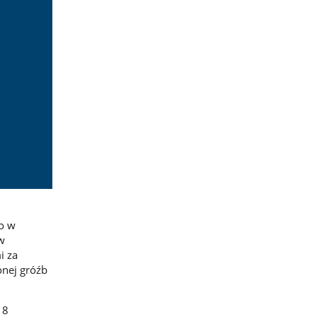
o w
w
i za
onej gróźb
 8