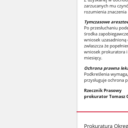
zarzucanych mu czynó
rozumienia znaczenia
Tymczasowe areszto
Po przesłuchaniu pode
środka zapobiegawcze
wniosek uzasadnioną o
zwłaszcza że popełnie
wniosek prokuratora 
miesięcy.
Ochrona prawna lek
Podkreślenia wymaga, 
przysługuje ochrona 
Rzecznik Prasowy
prokurator Tomasz 
stopka
Prokuratura Okrę