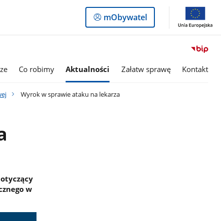
Logowanie
mObywatel
do
panelu
ze
Co robimy
Aktualności
Załatw sprawę
Kontakt
wej
Wyrok w sprawie ataku na lekarza
a
dotyczący
ycznego w