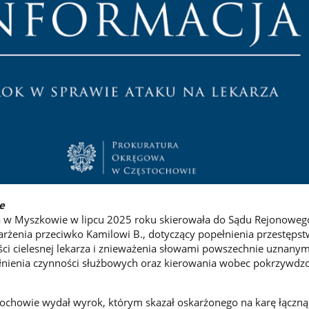
e
 w Myszkowie w lipcu 2025 roku skierowała do Sądu Rejonoweg
arżenia przeciwko Kamilowi B., dotyczący popełnienia przestępst
ści cielesnej lekarza i znieważenia słowami powszechnie uznanym
ełnienia czynności służbowych oraz kierowania wobec pokrzywdz
ochowie wydał wyrok, którym skazał oskarżonego na karę łączną