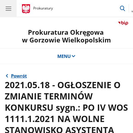
prz
gov.pl
Prokuratury
gov.pl
Prokuratury
do
wys
Prokuratura Okręgowa
w Gorzowie Wielkopolskim
MENU
Powrót
2021.05.18 - OGŁOSZENIE O
ZMIANIE TERMINÓW
KONKURSU sygn.: PO IV WOS
1111.1.2021 NA WOLNE
STANOWISKO ASYSTENTA