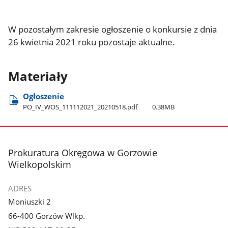
W pozostałym zakresie ogłoszenie o konkursie z dnia
26 kwietnia 2021 roku pozostaje aktualne.
Materiały
Ogłoszenie
PO​_IV​_WOS​_111112021​_20210518.pdf
0.38MB
stopka
Prokuratura Okręgowa w Gorzowie
Wielkopolskim
ADRES
Moniuszki 2
66-400 Gorzów Wlkp.