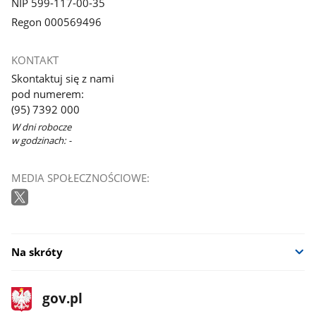
NIP 599-117-00-35
Regon 000569496
KONTAKT
Skontaktuj się z nami
pod numerem:
(95) 7392 000
W dni robocze
w godzinach: -
MEDIA SPOŁECZNOŚCIOWE:
Na skróty
stopka
Strona
gov.pl
gov.pl
główna