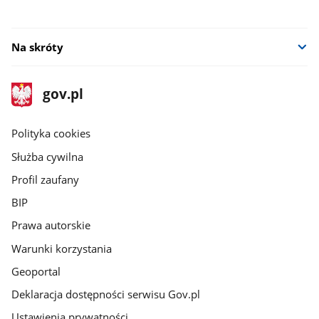
Na skróty
stopka
Strona
gov.pl
gov.pl
główna
gov.pl
Polityka cookies
Służba cywilna
Profil zaufany
BIP
Prawa autorskie
Warunki korzystania
Geoportal
Deklaracja dostępności serwisu Gov.pl
Ustawienia prywatności