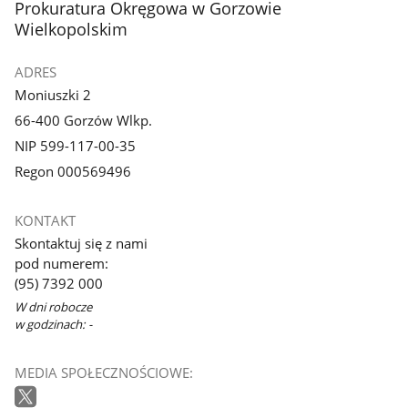
stopka
Prokuratura Okręgowa w Gorzowie
Wielkopolskim
ADRES
Moniuszki 2
66-400 Gorzów Wlkp.
NIP 599-117-00-35
Regon 000569496
KONTAKT
Skontaktuj się z nami
pod numerem:
(95) 7392 000
W dni robocze
w godzinach: -
MEDIA SPOŁECZNOŚCIOWE: