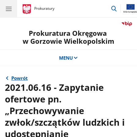
przejdź
gov.pl
Prokuratury
gov.pl
Prokuratury
do
wyszukiw
Prokuratura Okręgowa
w Gorzowie Wielkopolskim
MENU
Powrót
2021.06.16 - Zapytanie
ofertowe pn.
„Przechowywanie
zwłok/szczątków ludzkich i
udostępnianie