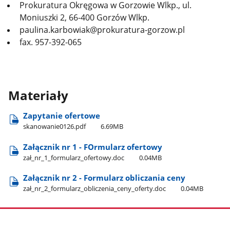
Prokuratura Okręgowa w Gorzowie Wlkp., ul.
Moniuszki 2, 66-400 Gorzów Wlkp.
paulina.karbowiak@prokuratura-gorzow.pl
fax. 957-392-065
Materiały
Zapytanie ofertowe
skanowanie0126.pdf
6.69MB
Załącznik nr 1 - FOrmularz ofertowy
zał​_nr​_1​_formularz​_ofertowy.doc
0.04MB
Załącznik nr 2 - Formularz obliczania ceny
zał​_nr​_2​_formularz​_obliczenia​_ceny​_oferty.doc
0.04MB