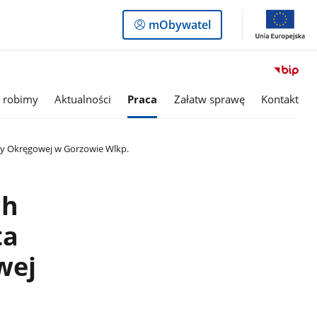
Logowanie
mObywatel
do
panelu
 robimy
Aktualności
Praca
Załatw sprawę
Kontakt
ry Okręgowej w Gorzowie Wlkp.
ch
ta
wej