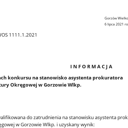
Gorzów Wielko
6 lipca
2021
ro
 WOS 1111.1.2021
I N F O R M A C J A
ch konkursu na stanowisko asystenta prokuratora
tury Okręgowej w Gorzowie Wlkp.
lifikowana do zatrudnienia na stanowisku asystenta prok
ęgowej w Gorzowie Wlkp. i uzyskany wynik: