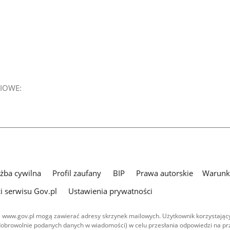
IOWE:
użba cywilna
Profil zaufany
BIP
Prawa autorskie
Warunki
i serwisu Gov.pl
Ustawienia prywatności
 www.gov.pl mogą zawierać adresy skrzynek mailowych. Użytkownik korzystający
dobrowolnie podanych danych w wiadomości) w celu przesłania odpowiedzi na prz