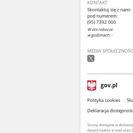
KONTAKT
Skontaktuj się z nami
pod numerem:
(95) 7392 000
W dni robocze
w godzinach: -
MEDIA SPOŁECZNOŚC
stopka
Strona
gov.pl
gov.pl
główna
gov.pl
Polityka cookies
Sł
Deklaracja dostępnośc
Strony dostępne w domenie
danych (adres e-mail oraz 