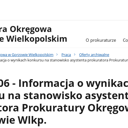
ura Okręgowa
e Wielkopolskim
O prokuraturze
Co
gowa w Gorzowie Wielkopolskim
Praca
Oferty archiwalne
macja o wynikach konkursu na stanowisko asystenta prokuratora Prokuratu
06 - Informacja o wynika
u na stanowisko asysten
tora Prokuratury Okręgo
wie Wlkp.