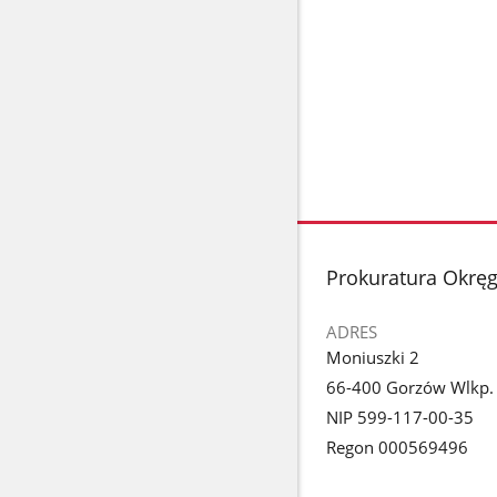
stopka
Prokuratura Okrę
ADRES
Moniuszki 2
66-400 Gorzów Wlkp.
NIP 599-117-00-35
Regon 000569496