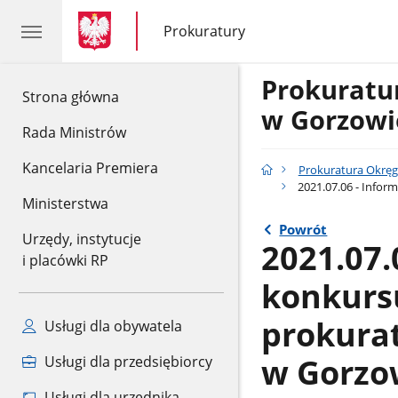
gov.pl
gov.pl
Prokuratury
gov.pl
Prokuratury
Prokurat
gov.pl
Strona główna
w Gorzowi
Rada Ministrów
Kancelaria Premiera
Prokuratura Okrę
2021.07.06 - Infor
Ministerstwa
Powrót
Urzędy, instytucje
2021.07.
i placówki RP
konkurs
prokura
Usługi dla obywatela
w Gorzo
Usługi dla przedsiębiorcy
Usługi dla urzędnika