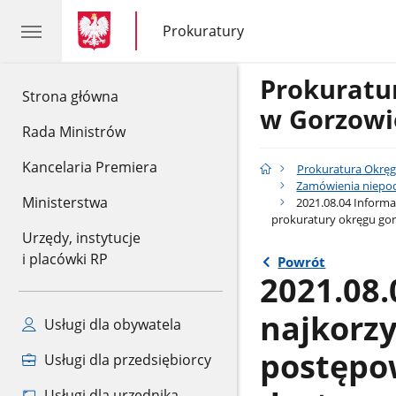
gov.pl
gov.pl
Prokuratury
gov.pl
Prokuratury
Prokurat
gov.pl
Strona główna
w Gorzowi
Rada Ministrów
Kancelaria Premiera
Prokuratura Okrę
Zamówienia niepod
Ministerstwa
2021.08.04 Informa
prokuratury okręgu go
Urzędy, instytucje
i placówki RP
Powrót
2021.08.
najkorzy
Usługi dla obywatela
postępo
Usługi dla przedsiębiorcy
Usługi dla urzędnika