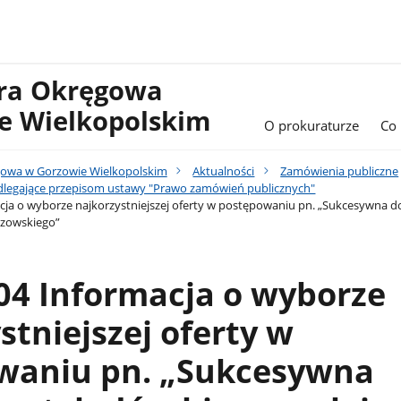
ura Okręgowa
e Wielkopolskim
O prokuraturze
Co
gowa w Gorzowie Wielkopolskim
Aktualności
Zamówienia publiczne
legające przepisom ustawy "Prawo zamówień publicznych"
cja o wyborze najkorzystniejszej oferty w postępowaniu pn. „Sukcesywna d
rzowskiego”
04 Informacja o wyborze
stniejszej oferty w
waniu pn. „Sukcesywna