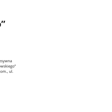
o”
cesywna
owskiego”
om., ul.