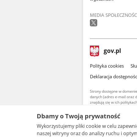
MEDIA SPOŁECZNOŚC
stopka
Strona
gov.pl
gov.pl
główna
gov.pl
Polityka cookies
Sł
Deklaracja dostępnośc
Strony dostępne w domenie
danych (adres e-mail oraz 
znajdują się w ich polityk
Treści teksto
Dbamy o Twoją prywatność
udostępniane
warunkach 4.0
Wykorzystujemy pliki cookie w celu zapewn
są udostępni
bez utworów z
naszej witryny oraz do analizy ruchu i optymalizacj