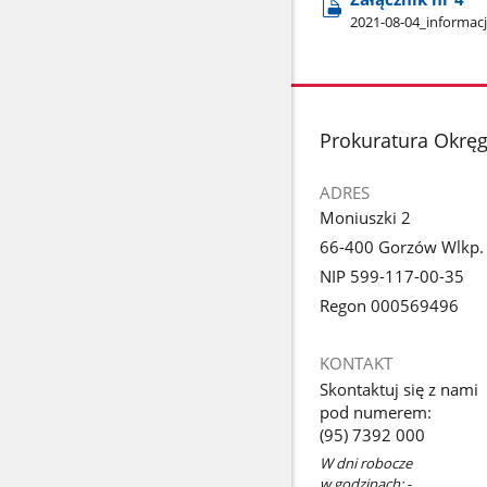
2021-08-04​_informacj
stopka
Prokuratura Okrę
ADRES
Moniuszki 2
66-400 Gorzów Wlkp.
NIP 599-117-00-35
Regon 000569496
KONTAKT
Skontaktuj się z nami
pod numerem:
(95) 7392 000
W dni robocze
w godzinach: -