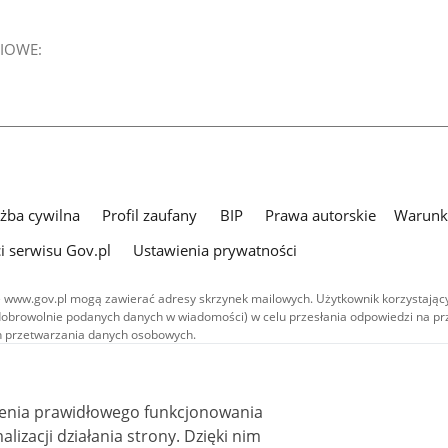
IOWE:
użba cywilna
Profil zaufany
BIP
Prawa autorskie
Warunki
i serwisu Gov.pl
Ustawienia prywatności
 www.gov.pl mogą zawierać adresy skrzynek mailowych. Użytkownik korzystający
dobrowolnie podanych danych w wiadomości) w celu przesłania odpowiedzi na prz
ach przetwarzania danych osobowych.
we publikowane w serwisie (z wyłączeniem treści audiowizualnych), są
 na licencji typu Creative Commons: uznanie autorstwa - na tych samych
 (CC BY-SA 4.0). Materiały audiowizualne, w tym zdjęcia, materiały audio i wideo
ienia prawidłowego funkcjonowania
ane na licencji typu Creative Commons: uznanie autorstwa użycie niekomercyjne 
ależnych 4.0 (CC BY-NC-ND 4.0), o ile nie jest to stwierdzone inaczej.
i działania strony. Dzięki nim