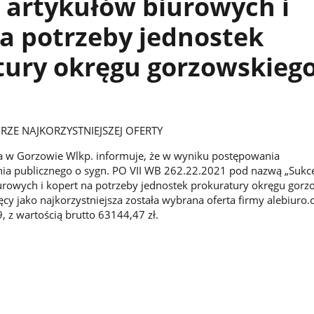
 artykułów biurowych i
a potrzeby jednostek
tury okręgu gorzowskieg
ZE NAJKORZYSTNIEJSZEJ OFERTY
 w Gorzowie Wlkp. informuje, że w wyniku postępowania
nia publicznego o sygn. PO VII WB 262.22.2021 pod nazwą „Suk
rowych i kopert na potrzeby jednostek prokuratury okręgu gorz
ęcy jako najkorzystniejsza została wybrana oferta firmy alebiuro.c
, z wartością brutto 63144,47 zł.