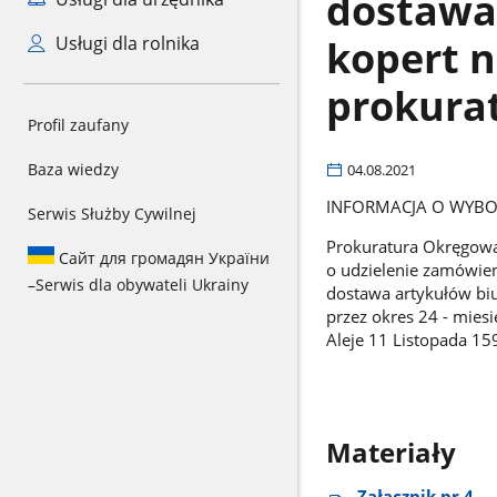
dostawa
kopert n
Usługi dla rolnika
prokura
Profil zaufany
Baza wiedzy
04.08.2021
INFORMACJA O WYBOR
Serwis Służby Cywilnej
Prokuratura Okręgowa
Сайт для громадян України
o udzielenie zamówie
–
Serwis dla obywateli Ukrainy
dostawa artykułów biu
przez okres 24 - miesi
Aleje 11 Listopada 159
Materiały
Załącznik nr 4