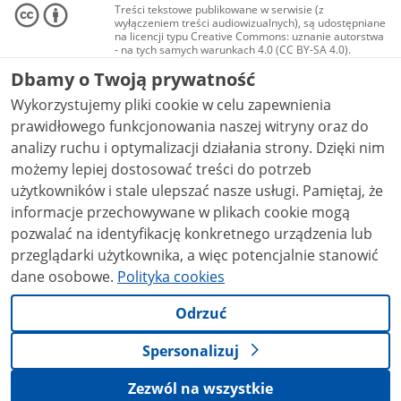
Treści tekstowe publikowane w serwisie (z
wyłączeniem treści audiowizualnych), są udostępniane
na licencji typu Creative Commons: uznanie autorstwa
- na tych samych warunkach 4.0 (CC BY-SA 4.0).
Materiały audiowizualne, w tym zdjęcia, materiały
Dbamy o Twoją prywatność
audio i wideo, są udostępniane na licencji typu
Creative Commons: uznanie autorstwa użycie
Wykorzystujemy pliki cookie w celu zapewnienia
niekomercyjne - bez utworów zależnych 4.0 (CC BY-
NC-ND 4.0), o ile nie jest to stwierdzone inaczej.
prawidłowego funkcjonowania naszej witryny oraz do
analizy ruchu i optymalizacji działania strony. Dzięki nim
możemy lepiej dostosować treści do potrzeb
użytkowników i stale ulepszać nasze usługi. Pamiętaj, że
informacje przechowywane w plikach cookie mogą
pozwalać na identyfikację konkretnego urządzenia lub
przeglądarki użytkownika, a więc potencjalnie stanowić
dane osobowe.
Polityka cookies
Odrzuć
Spersonalizuj
Zezwól na wszystkie