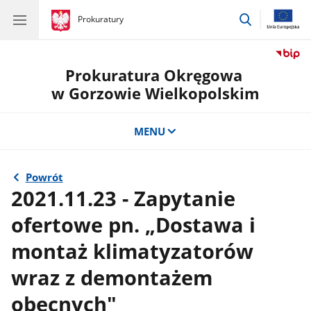
przejdź
gov.pl
Prokuratury
gov.pl
Prokuratury
do
wyszukiwar
Prokuratura Okręgowa
w Gorzowie Wielkopolskim
MENU
Powrót
2021.11.23 - Zapytanie
ofertowe pn. „Dostawa i
montaż klimatyzatorów
wraz z demontażem
obecnych"