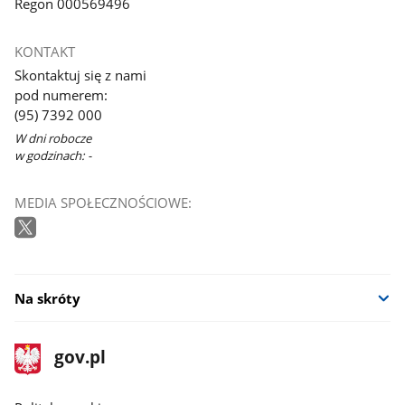
Regon 000569496
KONTAKT
Skontaktuj się z nami
pod numerem:
(95) 7392 000
W dni robocze
w godzinach: -
MEDIA SPOŁECZNOŚCIOWE:
Na skróty
stopka
Strona
gov.pl
gov.pl
główna
gov.pl