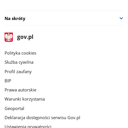
Na skróty
stopka
Strona
gov.pl
gov.pl
główna
gov.pl
Polityka cookies
Służba cywilna
Profil zaufany
BIP
Prawa autorskie
Warunki korzystania
Geoportal
Deklaracja dostępności serwisu Gov.pl
Ustawienia prywatności