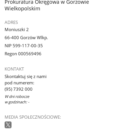
stopka
Prokuratura Okręgowa w Gorzowie
Wielkopolskim
ADRES
Moniuszki 2
66-400 Gorzów Wlkp.
NIP 599-117-00-35
Regon 000569496
KONTAKT
Skontaktuj się z nami
pod numerem:
(95) 7392 000
W dni robocze
w godzinach: -
MEDIA SPOŁECZNOŚCIOWE: