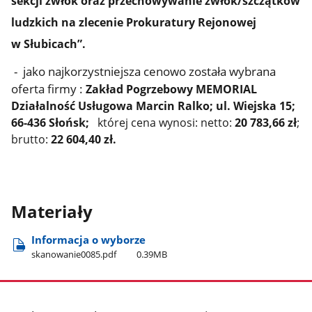
sekcji zwłok oraz przechowywanie zwłok/szczątków
ludzkich na zlecenie Prokuratury Rejonowej
w Słubicach”.
- jako najkorzystniejsza cenowo została wybrana
oferta firmy :
Zakład Pogrzebowy MEMORIAL
Działalność Usługowa Marcin Ralko; ul. Wiejska 15;
66-436 Słońsk;
której cena wynosi: netto:
20 783,66 zł
;
brutto:
22 604,40 zł.
Materiały
Informacja o wyborze
skanowanie0085.pdf
0.39MB