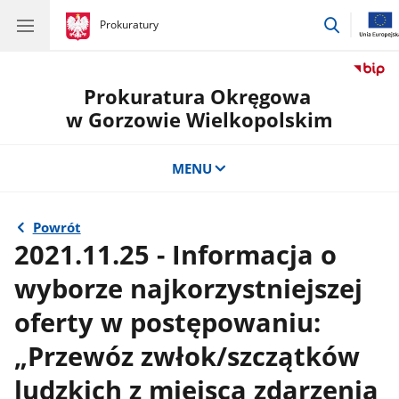
przejdź
gov.pl
Prokuratury
gov.pl
Prokuratury
do
wyszukiw
Prokuratura Okręgowa
w Gorzowie Wielkopolskim
MENU
Powrót
2021.11.25 - Informacja o
wyborze najkorzystniejszej
oferty w postępowaniu:
„Przewóz zwłok/szczątków
ludzkich z miejsca zdarzenia