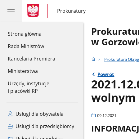
gov.pl
gov.pl
Prokuratury
gov.pl
Prokuratury
Prokurat
gov.pl
Strona główna
w Gorzowi
Rada Ministrów
Kancelaria Premiera
Prokuratura Okrę
Ministerstwa
Powrót
2021.12.
Urzędy, instytucje
i placówki RP
wolnym 
Usługi dla obywatela
09.12.2021
Usługi dla przedsiębiorcy
INFORMAC
Usługi dla urzędnika