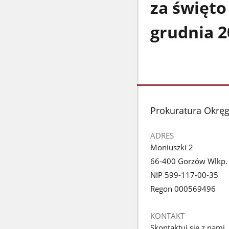
za święto
grudnia 2
stopka
Prokuratura Okrę
ADRES
Moniuszki 2
66-400 Gorzów Wlkp.
NIP 599-117-00-35
Regon 000569496
KONTAKT
Skontaktuj się z nami