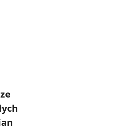
rze
łych
ian