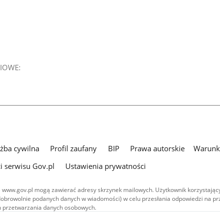
IOWE:
użba cywilna
Profil zaufany
BIP
Prawa autorskie
Warunki
i serwisu Gov.pl
Ustawienia prywatności
 www.gov.pl mogą zawierać adresy skrzynek mailowych. Użytkownik korzystający
dobrowolnie podanych danych w wiadomości) w celu przesłania odpowiedzi na prz
ach przetwarzania danych osobowych.