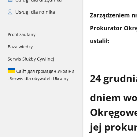
Usługi dla rolnika
Zarządzeniem nr
Prokurator Okr
Profil zaufany
ustalił:
Baza wiedzy
Serwis Służby Cywilnej
Сайт для громадян України
24 grudni
–
Serwis dla obywateli Ukrainy
dniem wo
Okręgowej
jej proku