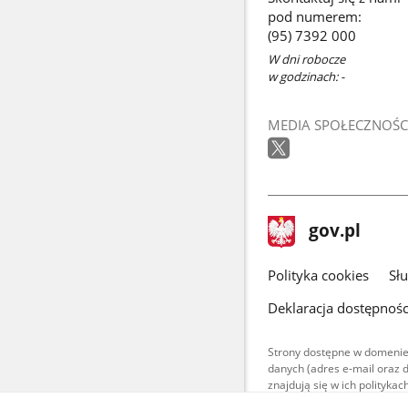
pod numerem:
(95) 7392 000
W dni robocze
w godzinach: -
MEDIA SPOŁECZNOŚC
stopka
Strona
gov.pl
gov.pl
główna
gov.pl
Polityka cookies
Sł
Deklaracja dostępnośc
Strony dostępne w domenie
danych (adres e-mail oraz 
znajdują się w ich polityk